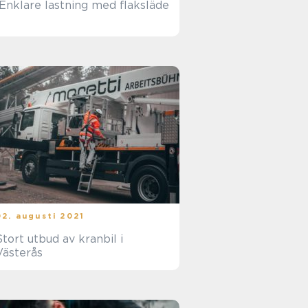
Enklare lastning med flaksläde
02. augusti 2021
Stort utbud av kranbil i
Västerås