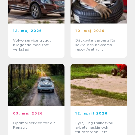
12. maj 2026
10. maj 2026
Volvo service tryggt
Däckbyte varberg för
bilägande med rätt
säkra och bekväma
verkstad
resor Året runt
03. maj 2026
12. april 2026
Optimal service för din
Fyrhjuling i sundsvall
Renault
arbetsmaskin och
fritidsfordon i ett