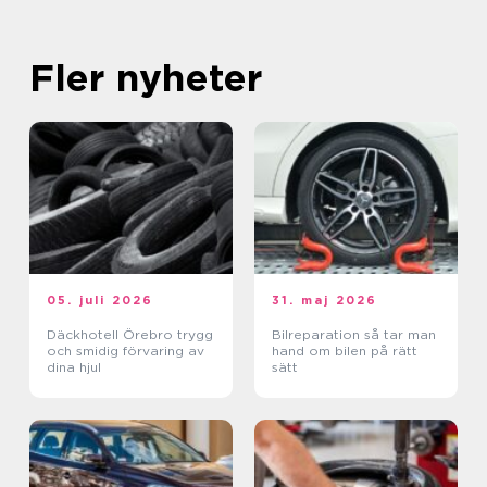
Fler nyheter
05. juli 2026
31. maj 2026
Däckhotell Örebro trygg
Bilreparation så tar man
och smidig förvaring av
hand om bilen på rätt
dina hjul
sätt