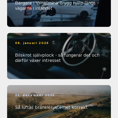
Bärgare i Vilhelmina: trygg hjälp längs
vägarna i inlandet
06. januari 2026
Bilskrot självplock - så fungerar det och
därför växer intresset
22. december 2025
Så luftas bränslesystemet korrekt