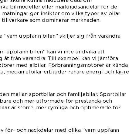
ngar skulle kunna inkludera data om
lika bilmodeller eller marknadsandelar för de
sa mätningar ger insikter om vilka typer av bilar
a tillverkare som dominerar marknaden.
a ”vem uppfann bilen” skiljer sig från varandra
em uppfann bilen” kan vi inte undvika att
ig åt från varandra. Till exempel kan vi jämföra
torer med elbilar. Förbränningsmotorer är kända
cka, medan elbilar erbjuder renare energi och lägre
den mellan sportbilar och familjebilar. Sportbilar
abbare och mer utformade för prestanda och
ilar är större, mer rymliga och optimerade för
v för- och nackdelar med olika ”vem uppfann