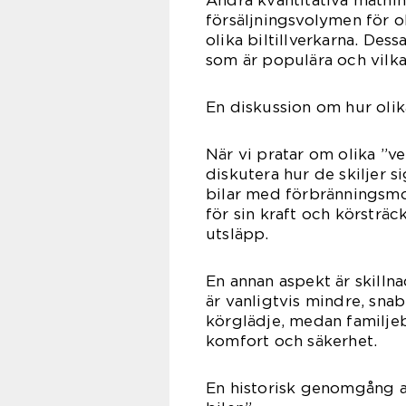
Andra kvantitativa mätni
försäljningsvolymen för o
olika biltillverkarna. Des
som är populära och vilk
En diskussion om hur olik
När vi pratar om olika ”v
diskutera hur de skiljer s
bilar med förbränningsmo
för sin kraft och körsträ
utsläpp.
En annan aspekt är skillna
är vanligtvis mindre, sn
körglädje, medan familjeb
komfort och säkerhet.
En historisk genomgång a