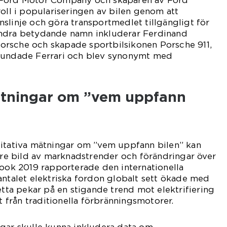
 Ford Motor Company och skaparen av Ford
roll i populariseringen av bilen genom att
slinje och göra transportmedlet tillgängligt för
Andra betydande namn inkluderar Ferdinand
rsche och skapade sportbilsikonen Porsche 911,
rundade Ferrari och blev synonymt med
ätningar om ”vem uppfann
titativa mätningar om ”vem uppfann bilen” kan
gare bild av marknadstrender och förändringar över
look 2019 rapporterade den internationella
antalet elektriska fordon globalt sett ökade med
etta pekar på en stigande trend mot elektrifiering
rt från traditionella förbränningsmotorer.