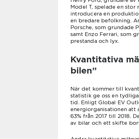
Henry Ford, grundare av
Model T, spelade en stor 
introducera en produktion
en bredare befolkning. 
Porsche, som grundade Po
samt Enzo Ferrari, som g
prestanda och lyx.
Kvantitativa m
bilen”
När det kommer till kvan
statistik ge oss en tydli
tid. Enligt Global EV Out
energiorganisationen att 
63% från 2017 till 2018. D
av bilar och ett skifte bo