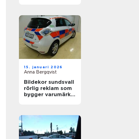
värdefull
15. januari 2026
Anna Bergqvist
Bildekor sundsvall
rörlig reklam som
bygger varumärke
varje dag