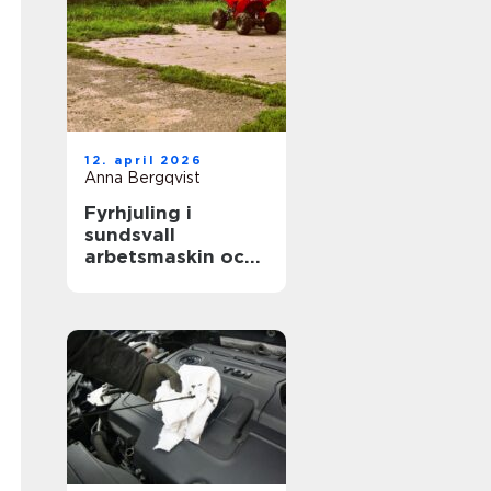
12. april 2026
Anna Bergqvist
Fyrhjuling i
sundsvall
arbetsmaskin och
fritidsfordon i ett