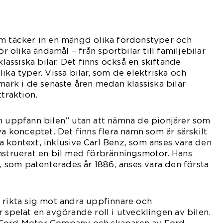
om täcker in en mängd olika fordonstyper och
ör olika ändamål – från sportbilar till familjebilar
klassiska bilar. Det finns också en skiftande
ika typer. Vissa bilar, som de elektriska och
mark i de senaste åren medan klassiska bilar
ttraktion.
m uppfann bilen” utan att nämna de pionjärer som
va konceptet. Det finns flera namn som är särskilt
 kontext, inklusive Carl Benz, som anses vara den
nstruerat en bil med förbränningsmotor. Hans
som patenterades år 1886, anses vara den första
 rikta sig mot andra uppfinnare och
 spelat en avgörande roll i utvecklingen av bilen.