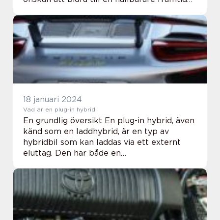
och minska sin beroende av fossila
bränslen, väljer många att köpa en
hybridbil. Denna ar...
18 januari 2024
Vad är en plug-in hybrid
En grundlig översikt En plug-in hybrid, även
känd som en laddhybrid, är en typ av
hybridbil som kan laddas via ett externt
eluttag. Den har både en
förbränningsmotor och ett batteri som
driver en elmotor. Detta kombinerade
drivsystem ger föraren möjl...