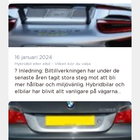
mest framstående aspekterna av deras
fordonsutbud är deras hybridbilar.
Mitsubishi ...
16 januari 2024
Hybridbil eller elbil – Vilken bör du välja
? Inledning: Biltillverkningen har under de
senaste åren tagit stora steg mot att bli
mer hållbar och miljövänlig. Hybridbilar och
elbilar har blivit allt vanligare på vägarna
och erbjuder ett alternativ till de
traditionella bensin- och dieseldrivna...