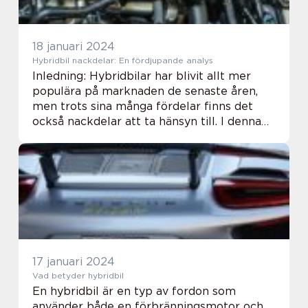
18 januari 2024
Hybridbil nackdelar: En fördjupande analys
Inledning: Hybridbilar har blivit allt mer
populära på marknaden de senaste åren,
men trots sina många fördelar finns det
också nackdelar att ta hänsyn till. I denna
artikel kommer vi att ge en grundlig
översikt över hybridbil nackdelar, diskutera
ol...
17 januari 2024
Vad betyder hybridbil
En hybridbil är en typ av fordon som
använder både en förbränningsmotor och