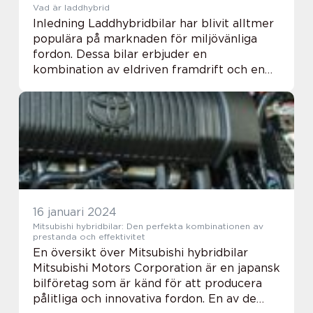
Vad är laddhybrid
Inledning Laddhybridbilar har blivit alltmer
populära på marknaden för miljövänliga
fordon. Dessa bilar erbjuder en
kombination av eldriven framdrift och en
förbränningsmotor som drivs av bensin
eller diesel. Konceptet bakom laddhybrider
är att kombi...
16 januari 2024
Mitsubishi hybridbilar: Den perfekta kombinationen av
prestanda och effektivitet
En översikt över Mitsubishi hybridbilar
Mitsubishi Motors Corporation är en japansk
bilföretag som är känd för att producera
pålitliga och innovativa fordon. En av de