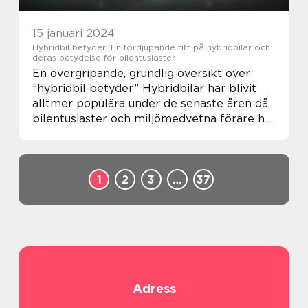
15 januari 2024
Hybridbil betyder: En fördjupande titt på hybridbilar och
deras betydelse för bilentusiaster
En övergripande, grundlig översikt över
”hybridbil betyder” Hybridbilar har blivit
alltmer populära under de senaste åren då
bilentusiaster och miljömedvetna förare har
ökat sin efterfrågan på bränslesnåla och
miljövänliga alternativ. En ...
1
2
3
…
37
Adress