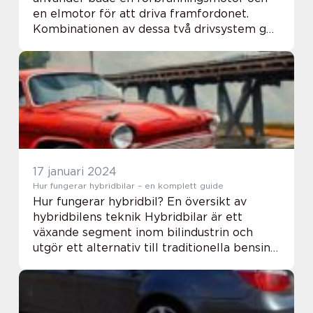
en elmotor för att driva framfordonet.
Kombinationen av dessa två drivsystem gör
att hybridbilar är mer bränsleeffektiva och
ger lägre utsläpp jämfört med traditionella
bilar...
17 januari 2024
Hur fungerar hybridbilar – en komplett guide
Hur fungerar hybridbil? En översikt av
hybridbilens teknik Hybridbilar är ett
växande segment inom bilindustrin och
utgör ett alternativ till traditionella bensin-
eller dieselbilar. Men hur fungerar
egentligen hybridbilar och varför är de så
populär...