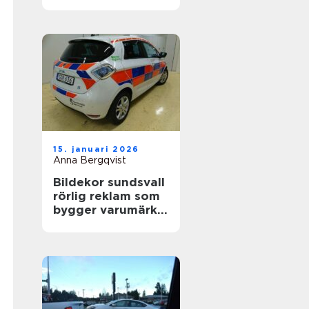
värdefull
15. januari 2026
Anna Bergqvist
Bildekor sundsvall
rörlig reklam som
bygger varumärke
varje dag