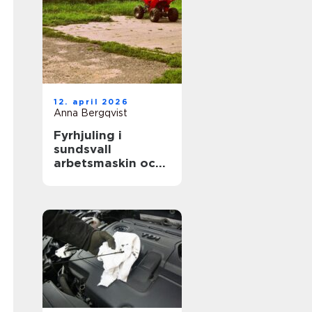
12. april 2026
Anna Bergqvist
Fyrhjuling i
sundsvall
arbetsmaskin och
fritidsfordon i ett