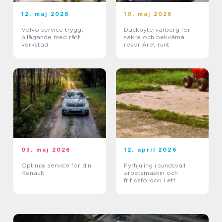
12. maj 2026
10. maj 2026
Volvo service tryggt
Däckbyte varberg för
bilägande med rätt
säkra och bekväma
verkstad
resor Året runt
03. maj 2026
12. april 2026
Optimal service för din
Fyrhjuling i sundsvall
Renault
arbetsmaskin och
fritidsfordon i ett