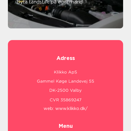
Byta tändstift på egen hand
Adress
web:
www.klikko.dk/
Menu