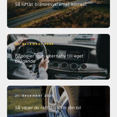
Så luftas bränslesystemet korrekt
21. december 2025
Bilpooler som alternativ till eget
bilägande
21. december 2025
Så väljer du rätt däck för din bil