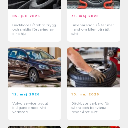
05. juli 2026
31. maj 2026
Däckhotell Örebro trygg
Bilreparation så tar man
och smidig förvaring av
hand om bilen på rätt
dina hjul
sätt
12. maj 2026
10. maj 2026
Volvo service tryggt
Däckbyte varberg för
bilägande med rätt
säkra och bekväma
verkstad
resor Året runt