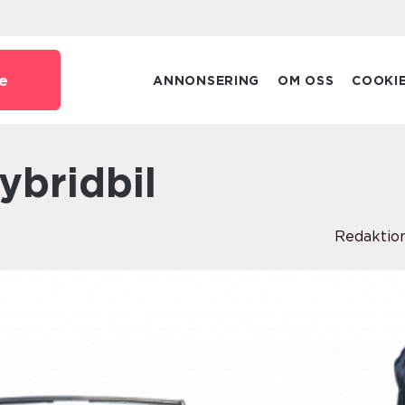
e
ANNONSERING
OM OSS
COOKI
hybridbil
Redaktio