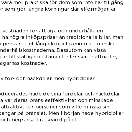
 vara mer praktiska för dem som inte har tillgång
ller som gör längre körningar där elförmågan är
är kostnaden för att äga och underhålla en
 ha högre inköpspriser än traditionella bilar, men
a pengar i det långa loppet genom att minska
nderhållskostnaderna. Dessutom kan vissa
e till statliga incitament eller skattelättnader,
 ägarnas kostnader.
v för- och nackdelar med hybridbilar
roducerades hade de sina fördelar och nackdelar.
na var deras bränsleeffektivitet och minskade
t attraktivt för personer som ville minska sin
engar på bränslet. Men i början hade hybridbilar
 och begränsad räckvidd på el.