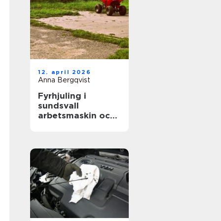
12. april 2026
Anna Bergqvist
Fyrhjuling i
sundsvall
arbetsmaskin och
fritidsfordon i ett