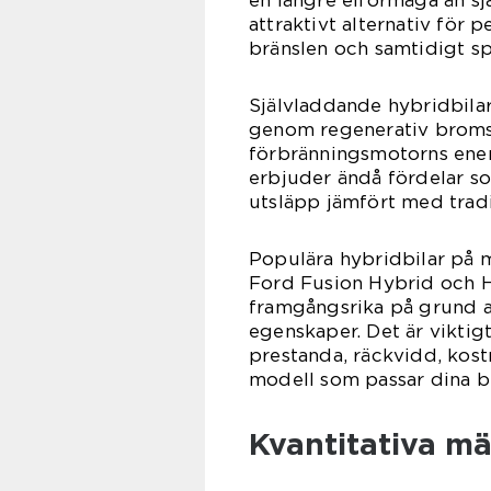
en längre elförmåga än sj
attraktivt alternativ för 
bränslen och samtidigt s
Självladdande hybridbila
genom regenerativ broms
förbränningsmotorns energ
erbjuder ändå fördelar s
utsläpp jämfört med tradit
Populära hybridbilar på m
Ford Fusion Hybrid och Hy
framgångsrika på grund av
egenskaper. Det är viktigt
prestanda, räckvidd, kostn
modell som passar dina b
Kvantitativa mä