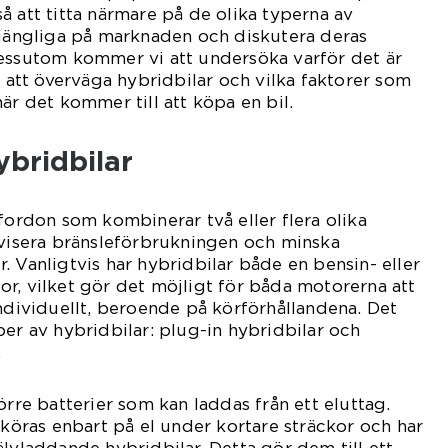
å att titta närmare på de olika typerna av
lgängliga på marknaden och diskutera deras
Dessutom kommer vi att undersöka varför det är
e att överväga hybridbilar och vilka faktorer som
är det kommer till att köpa en bil.
ybridbilar
 fordon som kombinerar två eller flera olika
ivisera bränsleförbrukningen och minska
. Vanligtvis har hybridbilar både en bensin- eller
r, vilket gör det möjligt för båda motorerna att
individuellt, beroende på körförhållandena. Det
per av hybridbilar: plug-in hybridbilar och
.
örre batterier som kan laddas från ett eluttag.
 köras enbart på el under kortare sträckor och har