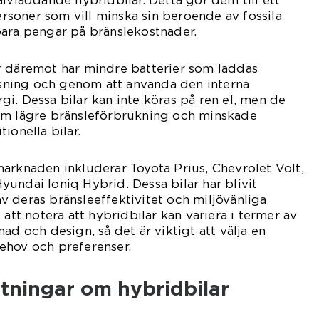
älvladdande hybridbilar. Detta gör dem till ett
personer som vill minska sin beroende av fossila
para pengar på bränslekostnader.
r däremot har mindre batterier som laddas
ning och genom att använda den interna
i. Dessa bilar kan inte köras på ren el, men de
om lägre bränsleförbrukning och minskade
ionella bilar.
arknaden inkluderar Toyota Prius, Chevrolet Volt,
undai Ioniq Hybrid. Dessa bilar har blivit
 deras bränsleeffektivitet och miljövänliga
 att notera att hybridbilar kan variera i termer av
ad och design, så det är viktigt att välja en
ehov och preferenser.
tningar om hybridbilar