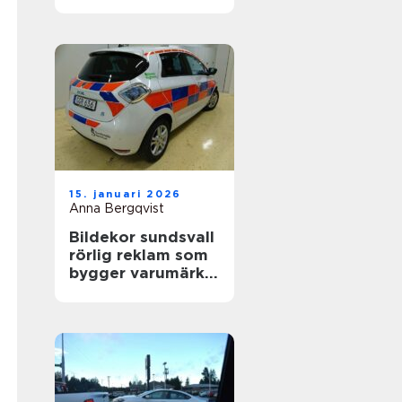
värdefull
15. januari 2026
Anna Bergqvist
Bildekor sundsvall
rörlig reklam som
bygger varumärke
varje dag