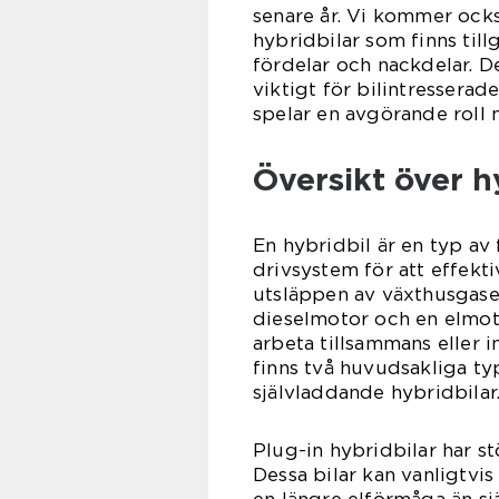
senare år. Vi kommer ocks
hybridbilar som finns til
fördelar och nackdelar. 
viktigt för bilintresserad
spelar en avgörande roll n
Översikt över h
En hybridbil är en typ av
drivsystem för att effekt
utsläppen av växthusgaser
dieselmotor och en elmoto
arbeta tillsammans eller 
finns två huvudsakliga ty
självladdande hybridbilar
Plug-in hybridbilar har st
Dessa bilar kan vanligtvis