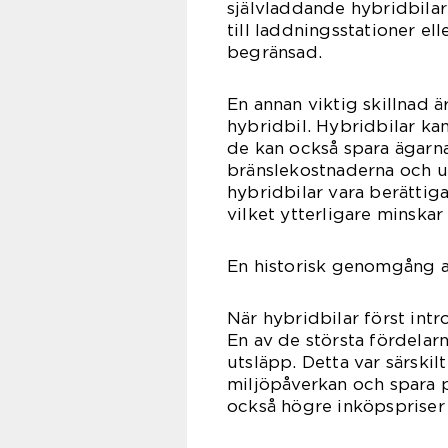
självladdande hybridbilar
till laddningsstationer e
begränsad.
En annan viktig skillnad 
hybridbil. Hybridbilar kan
de kan också spara ägarn
bränslekostnaderna och u
hybridbilar vara berättigad
vilket ytterligare minskar
En historisk genomgång a
När hybridbilar först int
En av de största fördelar
utsläpp. Detta var särskil
miljöpåverkan och spara p
också högre inköpspriser