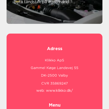
Byta tändstift på egen hand
Adress
web:
www.klikko.dk/
Menu