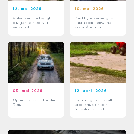
12. maj 2026
10. maj 2026
Volvo service tryggt
Däckbyte varberg för
bilägande med rätt
säkra och bekväma
verkstad
resor Året runt
03. maj 2026
12. april 2026
Optimal service för din
Fyrhjuling i sundsvall
Renault
arbetsmaskin och
fritidsfordon i ett