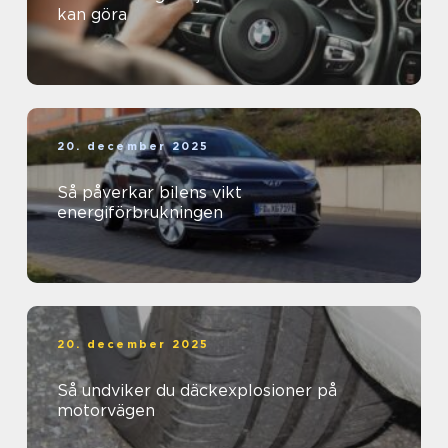
kan göra
20. december 2025
Så påverkar bilens vikt
energiförbrukningen
20. december 2025
Så undviker du däckexplosioner på
motorvägen