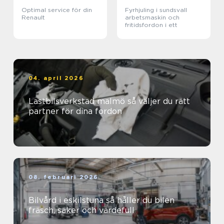
Optimal service för din
Fyrhjuling i sundsvall
Renault
arbetsmaskin och
fritidsfordon i ett
04. april 2026
Lastbilsverkstad malmö så väljer du rätt
partner för dina fordon
08. februari 2026
Bilvård i eskilstuna så håller du bilen
fräsch, säker och värdefull