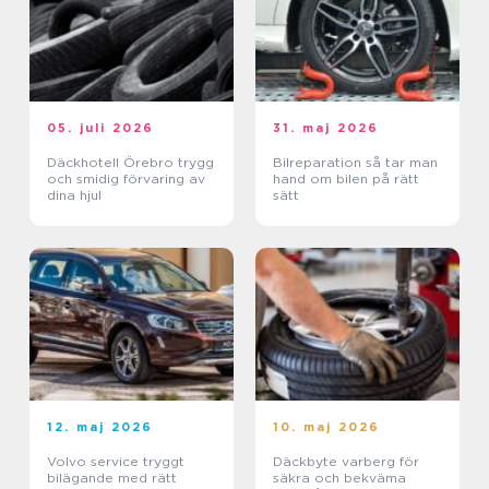
05. juli 2026
31. maj 2026
Däckhotell Örebro trygg
Bilreparation så tar man
och smidig förvaring av
hand om bilen på rätt
dina hjul
sätt
12. maj 2026
10. maj 2026
Volvo service tryggt
Däckbyte varberg för
bilägande med rätt
säkra och bekväma