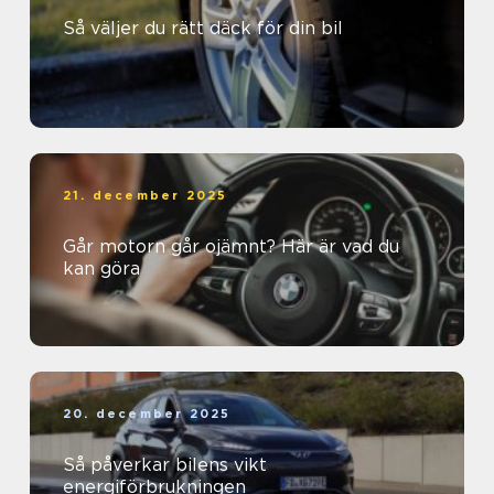
Så väljer du rätt däck för din bil
21. december 2025
Går motorn går ojämnt? Här är vad du
kan göra
20. december 2025
Så påverkar bilens vikt
energiförbrukningen