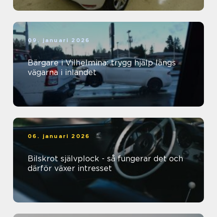
09. januari 2026
Bärgare i Vilhelmina: trygg hjälp längs
vägarna i inlandet
06. januari 2026
Bilskrot självplock - så fungerar det och
därför växer intresset