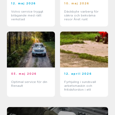
12. maj 2026
10. maj 2026
Volvo service tryggt
Däckbyte varberg för
bilägande med rätt
säkra och bekväma
verkstad
resor Året runt
03. maj 2026
12. april 2026
Optimal service för din
Fyrhjuling i sundsvall
Renault
arbetsmaskin och
fritidsfordon i ett