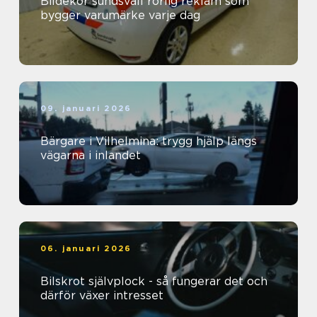
Bildekor sundsvall rörlig reklam som
bygger varumärke varje dag
09. januari 2026
Bärgare i Vilhelmina: trygg hjälp längs
vägarna i inlandet
06. januari 2026
Bilskrot självplock - så fungerar det och
därför växer intresset