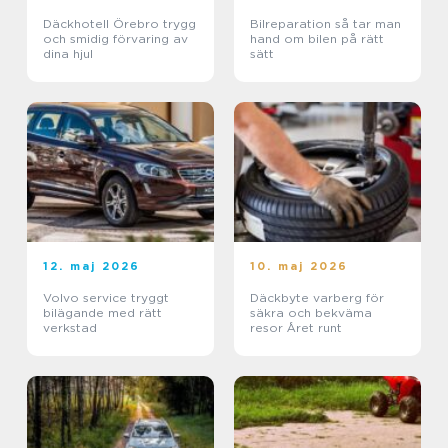
Däckhotell Örebro trygg
Bilreparation så tar man
och smidig förvaring av
hand om bilen på rätt
dina hjul
sätt
12. maj 2026
10. maj 2026
Volvo service tryggt
Däckbyte varberg för
bilägande med rätt
säkra och bekväma
verkstad
resor Året runt