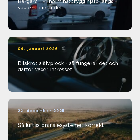
Bärgare i Vilhelmina: trygg hjälp längs
vägarna i inlandet
06. januari 2026
Bilskrot självplock - så fungerar det och
därför växer intresset
22. december 2025
Så luftas bränslesystemet korrekt