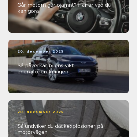
Går motorn går ojämnt? Här är vad du
kan göra
20. december 2025
Så påverkar bilens vikt
energiförbrukningen
20. december 2025
Så undviker du däckexplosioner på
motorvägen