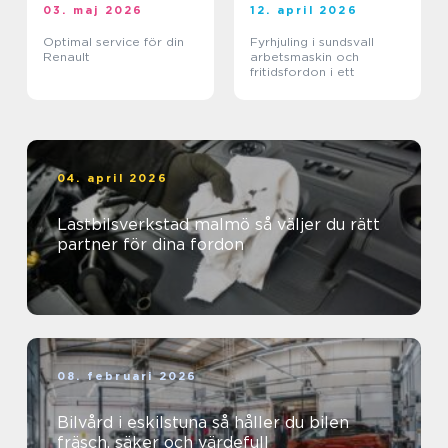
03. maj 2026
12. april 2026
Optimal service för din
Fyrhjuling i sundsvall
Renault
arbetsmaskin och
fritidsfordon i ett
04. april 2026
Lastbilsverkstad malmö så väljer du rätt
partner för dina fordon
08. februari 2026
Bilvård i eskilstuna så håller du bilen
fräsch, säker och värdefull