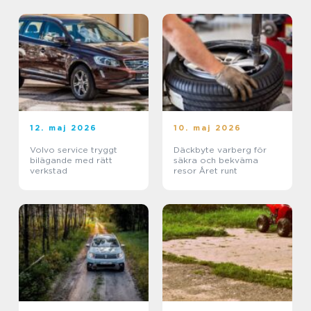
12. maj 2026
10. maj 2026
Volvo service tryggt
Däckbyte varberg för
bilägande med rätt
säkra och bekväma
verkstad
resor Året runt