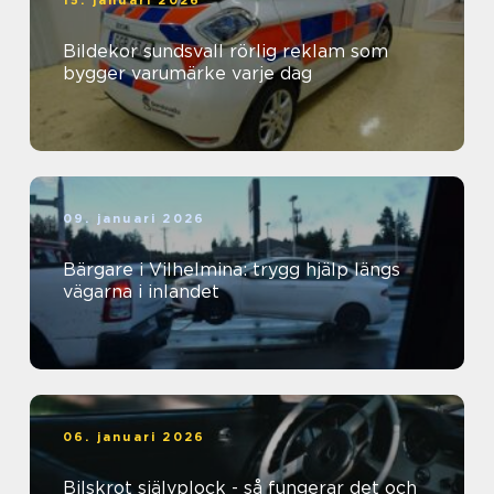
15. januari 2026
Bildekor sundsvall rörlig reklam som
bygger varumärke varje dag
09. januari 2026
Bärgare i Vilhelmina: trygg hjälp längs
vägarna i inlandet
06. januari 2026
Bilskrot självplock - så fungerar det och