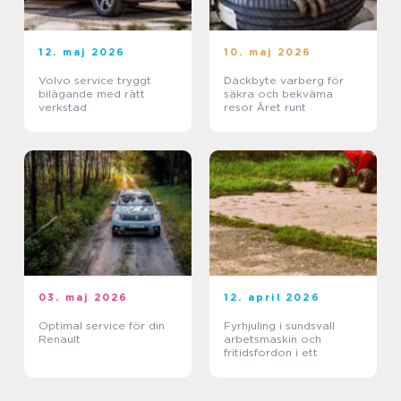
12. maj 2026
10. maj 2026
Volvo service tryggt
Däckbyte varberg för
bilägande med rätt
säkra och bekväma
verkstad
resor Året runt
03. maj 2026
12. april 2026
Optimal service för din
Fyrhjuling i sundsvall
Renault
arbetsmaskin och
fritidsfordon i ett