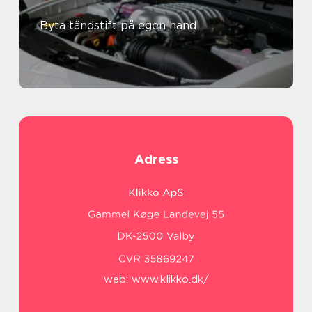
Byta tändstift på egen hand
Adress
web:
www.klikko.dk/