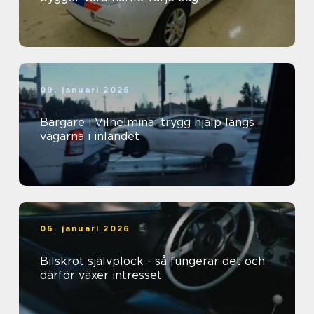
09. januari 2026
Bärgare i Vilhelmina: trygg hjälp längs
vägarna i inlandet
06. januari 2026
Bilskrot självplock - så fungerar det och
därför växer intresset