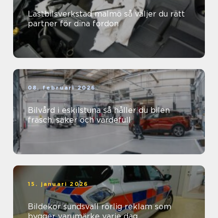
Lastbilsverkstad malmö så väljer du rätt
partner för dina fordon
08. februari 2026
Bilvård i eskilstuna så håller du bilen
fräsch, säker och värdefull
15. januari 2026
Bildekor sundsvall rörlig reklam som
bygger varumärke varje dag