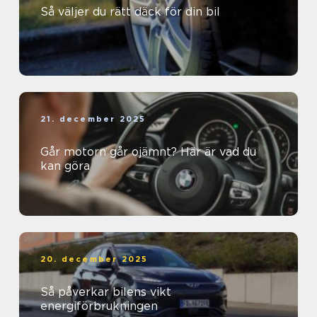
Så väljer du rätt däck för din bil
21. december 2025
Går motorn går ojämnt? Här är vad du
kan göra
20. december 2025
Så påverkar bilens vikt
energiförbrukningen