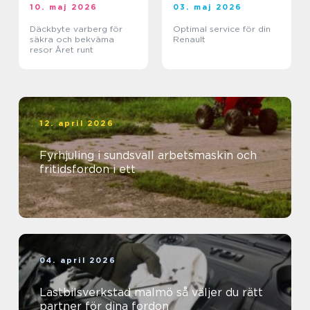
10. maj 2026
03. maj 2026
Däckbyte varberg för
Optimal service för din
säkra och bekväma
Renault
resor Året runt
12. april 2026
Fyrhjuling i sundsvall arbetsmaskin och
fritidsfordon i ett
04. april 2026
Lastbilsverkstad malmö så väljer du rätt
partner för dina fordon