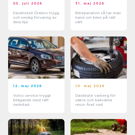
05. juli 2026
31. maj 2026
Däckhotell Örebro trygg
Bilreparation så tar man
och smidig förvaring av
hand om bilen på rätt
dina hjul
sätt
12. maj 2026
10. maj 2026
Volvo service tryggt
Däckbyte varberg för
bilägande med rätt
säkra och bekväma
verkstad
resor Året runt