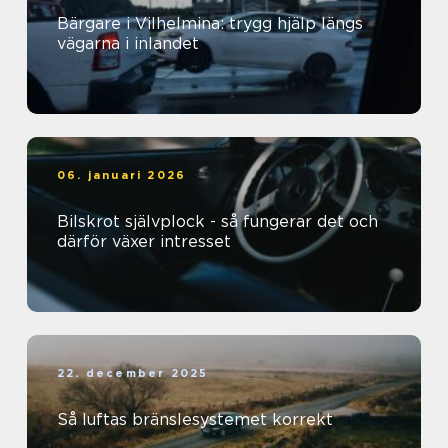
Bärgare i Vilhelmina: trygg hjälp längs
vägarna i inlandet
06. januari 2026
Bilskrot självplock - så fungerar det och
därför växer intresset
22. december 2025
Så luftas bränslesystemet korrekt