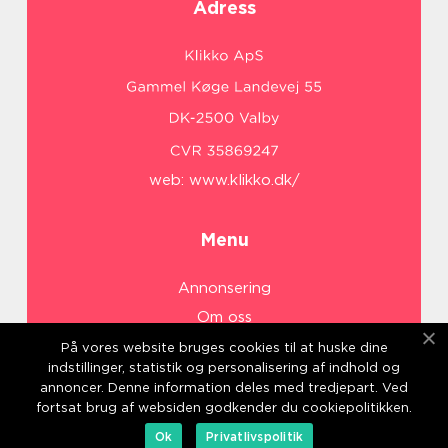
Adress
web:
www.klikko.dk/
Menu
Annonsering
Om oss
Cookies
På vores website bruges cookies til at huske dine
indstillinger, statistik og personalisering af indhold og
Kontakta oss
annoncer. Denne information deles med tredjepart. Ved
Sitemap
fortsat brug af websiden godkender du cookiepolitikken.
Ok
Privatlivspolitik