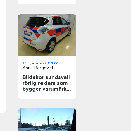
värdefull
15. januari 2026
Anna Bergqvist
Bildekor sundsvall
rörlig reklam som
bygger varumärke
varje dag