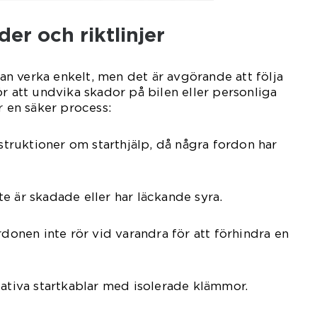
er och riktlinjer
 kan verka enkelt, men det är avgörande att följa
ör att undvika skador på bilen eller personliga
r en säker process:
nstruktioner om starthjälp, då några fordon har
inte är skadade eller har läckande syra.
rdonen inte rör vid varandra för att förhindra en
tativa startkablar med isolerade klämmor.