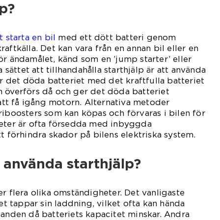
lp?
 starta en bil
med ett dött batteri genom
aftkälla. Det kan vara från en annan bil eller en
ör ändamålet, känd som en ’jump starter’ eller
a sättet att tillhandahålla starthjälp är att använda
er det döda batteriet med det kraftfulla batteriet
n överförs då och ger det döda batteriet
 att få igång motorn. Alternativa metoder
riboosters som kan köpas och förvaras i bilen för
heter är ofta försedda med inbyggda
t förhindra skador på bilens elektriska system.
 använda starthjälp?
er flera olika omständigheter. Det vanligaste
iet tappar sin laddning, vilket ofta kan hända
landen då batteriets kapacitet minskar. Andra