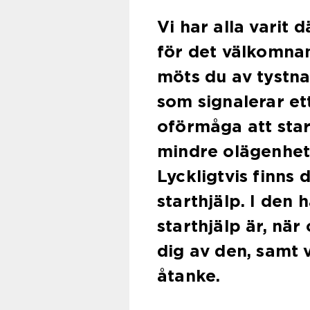
Vi har alla varit 
för det välkomna
möts du av tystna
som signalerar ett
oförmåga att start
mindre olägenhet t
Lyckligtvis finns 
starthjälp. I den 
starthjälp är, nä
dig av den, samt 
åtanke.