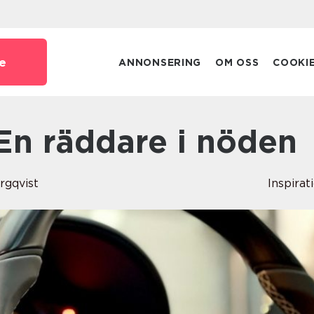
e
ANNONSERING
OM OSS
COOKI
: En räddare i nöden
rgqvist
Inspirat