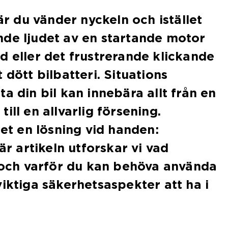
där du vänder nyckeln och istället
nde ljudet av en startande motor
d eller det frustrerande klickande
 dött bilbatteri. Situations
a din bil kan innebära allt från en
ill en allvarlig försening.
det en lösning vid handen:
här artikeln utforskar vi vad
r och varför du kan behöva använda
viktiga säkerhetsaspekter att ha i