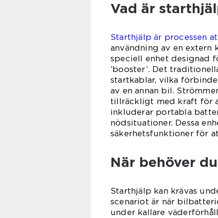
Vad är starthjä
Starthjälp är processen att
användning av en extern kr
speciell enhet designad f
’booster’. Det traditionell
startkablar, vilka förbind
av en annan bil. Strömme
tillräckligt med kraft för
inkluderar portabla batte
nödsituationer. Dessa en
säkerhetsfunktioner för at
När behöver du
Starthjälp kan krävas und
scenariot är när bilbatter
under kallare väderförhål