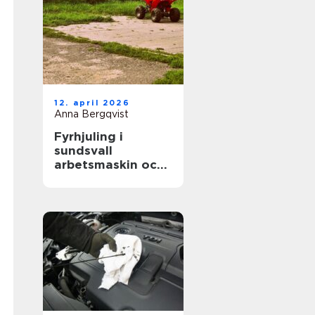
12. april 2026
Anna Bergqvist
Fyrhjuling i
sundsvall
arbetsmaskin och
fritidsfordon i ett