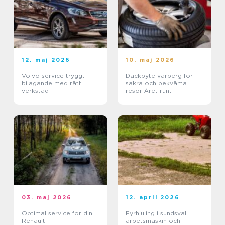
12. maj 2026
10. maj 2026
Volvo service tryggt
Däckbyte varberg för
bilägande med rätt
säkra och bekväma
verkstad
resor Året runt
03. maj 2026
12. april 2026
Optimal service för din
Fyrhjuling i sundsvall
Renault
arbetsmaskin och