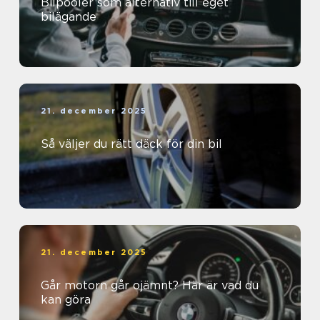
Bilpooler som alternativ till eget
bilägande
21. december 2025
Så väljer du rätt däck för din bil
21. december 2025
Går motorn går ojämnt? Här är vad du
kan göra