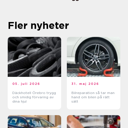
Fler nyheter
05. juli 2026
31. maj 2026
Däckhotell Örebro trygg
Bilreparation så tar man
och smidig förvaring av
hand om bilen på rätt
dina hjul
sätt