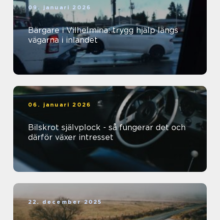
09. januari 2026
Bärgare i Vilhelmina: trygg hjälp längs
vägarna i inlandet
06. januari 2026
Bilskrot självplock - så fungerar det och
därför växer intresset
22. december 2025