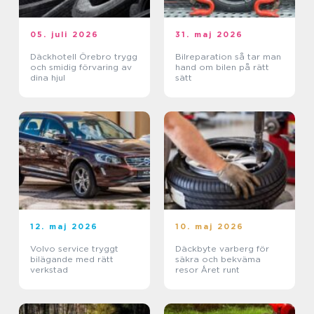
05. juli 2026
31. maj 2026
Däckhotell Örebro trygg
Bilreparation så tar man
och smidig förvaring av
hand om bilen på rätt
dina hjul
sätt
12. maj 2026
10. maj 2026
Volvo service tryggt
Däckbyte varberg för
bilägande med rätt
säkra och bekväma
verkstad
resor Året runt