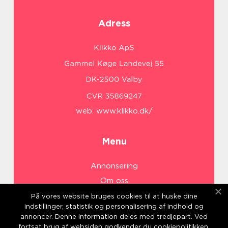
Adress
web:
www.klikko.dk/
Menu
Annonsering
Om oss
Cookies
På vores website bruges cookies til at huske dine
indstillinger, statistik og personalisering af indhold og
Kontakta oss
annoncer. Denne information deles med tredjepart. Ved
Sitemap
fortsat brug af websiden godkender du cookiepolitikken.