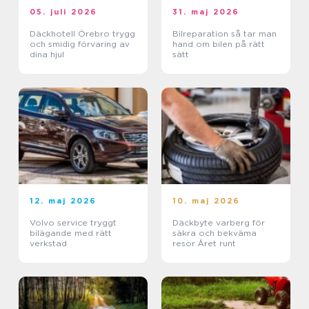
05. juli 2026
31. maj 2026
Däckhotell Örebro trygg
Bilreparation så tar man
och smidig förvaring av
hand om bilen på rätt
dina hjul
sätt
12. maj 2026
10. maj 2026
Volvo service tryggt
Däckbyte varberg för
bilägande med rätt
säkra och bekväma
verkstad
resor Året runt