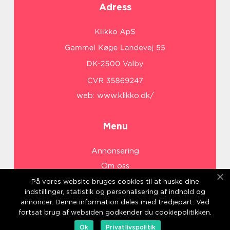
Adress
web:
www.klikko.dk/
Menu
Annonsering
Om oss
Cookies
På vores website bruges cookies til at huske dine
indstillinger, statistik og personalisering af indhold og
Kontakta oss
annoncer. Denne information deles med tredjepart. Ved
Sitemap
fortsat brug af websiden godkender du cookiepolitikken.
Ok
Privatlivspolitik