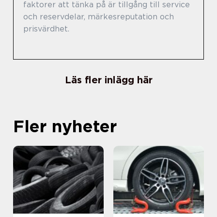
faktorer att tänka på är tillgång till service
och reservdelar, märkesreputation och
prisvärdhet.
Läs fler inlägg här
Fler nyheter