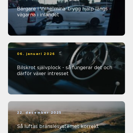
Bärgare i Vilhelmina: trygg hjälp längs
vägarna i inlandet
06. januari 2026
Bilskrot självplock - så fungerar det och
därför växer intresset
22. december 2025
Så luftas bränslesystemet korrekt