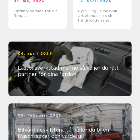
03. maj 2026
12. april 2026
Optimal service för din
Fyrhjuling i sundsvall
Renault
arbetsmaskin och
fritidsfordon i ett
04. april 2026
Lastbilsverkstad malmö så väljer du rätt
partner för dina fordon
08. februari 2026
Bilvård i eskilstuna så håller du bilen
fräsch, säker och värdefull