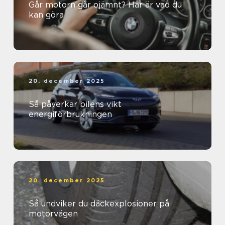
Går motorn går ojämnt? Här är vad du
kan göra
20. december 2025
Så påverkar bilens vikt
energiförbrukningen
20. december 2025
Så undviker du däckexplosioner på
motorvägen