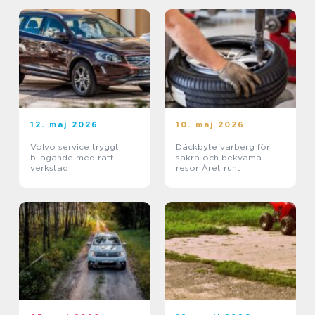
12. maj 2026
10. maj 2026
Volvo service tryggt
Däckbyte varberg för
bilägande med rätt
säkra och bekväma
verkstad
resor Året runt