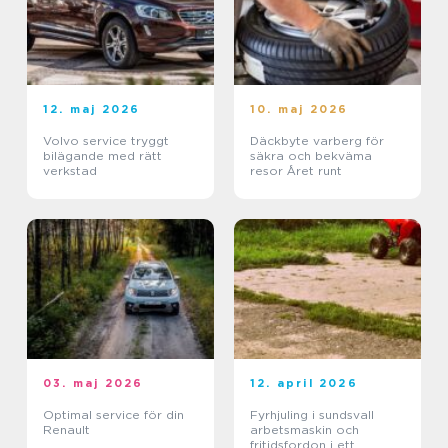
12. maj 2026
10. maj 2026
Volvo service tryggt
Däckbyte varberg för
bilägande med rätt
säkra och bekväma
verkstad
resor Året runt
03. maj 2026
12. april 2026
Optimal service för din
Fyrhjuling i sundsvall
Renault
arbetsmaskin och
fritidsfordon i ett