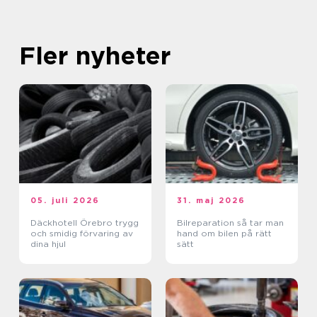
Fler nyheter
05. juli 2026
31. maj 2026
Däckhotell Örebro trygg
Bilreparation så tar man
och smidig förvaring av
hand om bilen på rätt
dina hjul
sätt