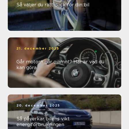
Så väljer du rätt däck för din bil
21. december 2025
Går motorn går ojämnt? Här är vad du
kan göra
20. december 2025
Så påverkar bilens vikt
energiförbrukningen