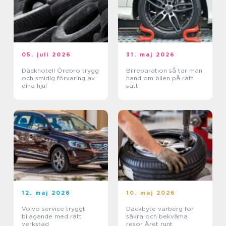
05. juli 2026
31. maj 2026
Däckhotell Örebro trygg
Bilreparation så tar man
och smidig förvaring av
hand om bilen på rätt
dina hjul
sätt
12. maj 2026
10. maj 2026
Volvo service tryggt
Däckbyte varberg för
bilägande med rätt
säkra och bekväma
verkstad
resor Året runt