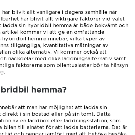
ar blivit allt vanligare i dagens samhälle när
arhet har blivit allt viktigare faktorer vid valet
att ladda sin hybridbil hemma är både bekvämt och
a artikel kommer vi att ge en omfattande
 hybridbil hemma innebär, vilka typer av
nns tillgängliga, kvantitativa mätningar av
llan olika alternativ. Vi kommer också att
 och nackdelar med olika laddningsalternativ samt
tliga faktorerna som bilentusiaster bör ta hänsyn
ng.
ybridbil hemma?
nebär att man har möjlighet att ladda sin
 direkt i sin bostad eller på sin tomt. Detta
tion av en laddbox eller laddningsstation, som
 bilen till elnätet för att ladda batterierna. Det är
ar tid och pengar jämfört med att behöva besöka