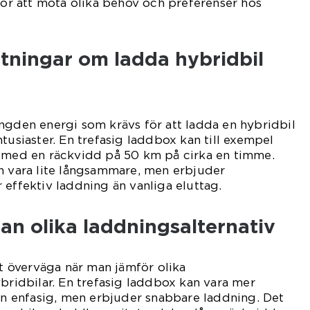
 för att möta olika behov och preferenser hos
tningar om ladda hybridbil
ngden energi som krävs för att ladda en hybridbil
tusiaster. En trefasig laddbox kan till exempel
l med en räckvidd på 50 km på cirka en timme.
n vara lite långsammare, men erbjuder
 effektiv laddning än vanliga eluttag.
an olika laddningsalternativ
tt överväga när man jämför olika
ybridbilar. En trefasig laddbox kan vara mer
 en enfasig, men erbjuder snabbare laddning. Det