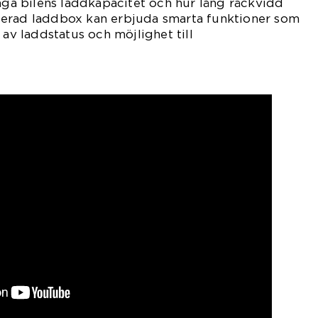
väga bilens laddkapacitet och hur lång räckvidd
erad laddbox kan erbjuda smarta funktioner som
 av laddstatus och möjlighet till