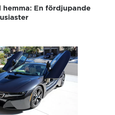
l hemma: En fördjupande
tusiaster