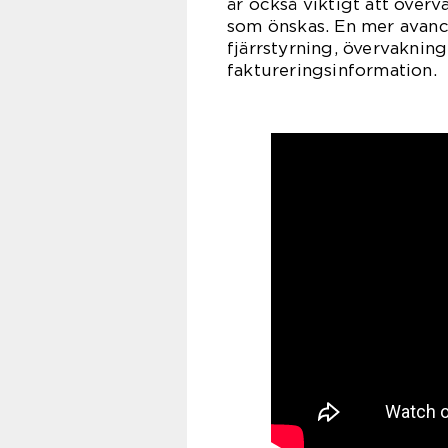
är också viktigt att över
som önskas. En mer avanc
fjärrstyrning, övervakning
faktureringsinformation.