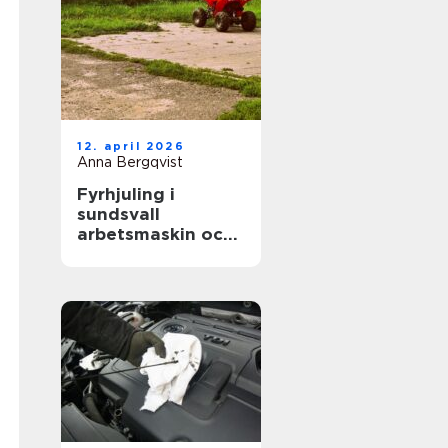
12. april 2026
Anna Bergqvist
Fyrhjuling i
sundsvall
arbetsmaskin och
fritidsfordon i ett