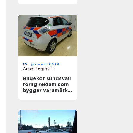
värdefull
15. januari 2026
Anna Bergqvist
Bildekor sundsvall
rörlig reklam som
bygger varumärke
varje dag