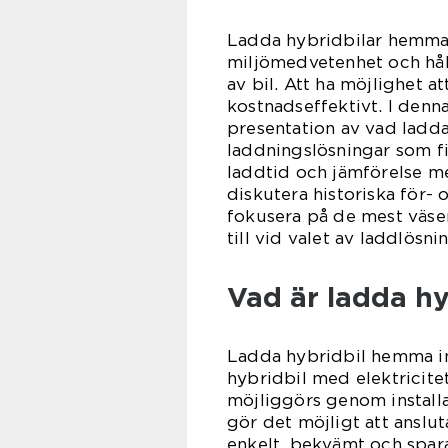
Ladda hybridbilar hemma h
miljömedvetenhet och hållb
av bil. Att ha möjlighet 
kostnadseffektivt. I denn
presentation av vad ladda
laddningslösningar som fi
laddtid och jämförelse me
diskutera historiska för-
fokusera på de mest väsen
till vid valet av laddlösni
Vad är ladda h
Ladda hybridbil hemma in
hybridbil med elektricitet
möjliggörs genom installa
gör det möjligt att ansluta
enkelt, bekvämt och spar