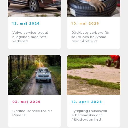
12. maj 2026
10. maj 2026
Volvo service tryggt
Däckbyte varberg för
bilägande med rätt
säkra och bekväma
verkstad
resor Året runt
03. maj 2026
12. april 2026
Optimal service för din
Fyrhjuling i sundsvall
Renault
arbetsmaskin och
fritidsfordon i ett