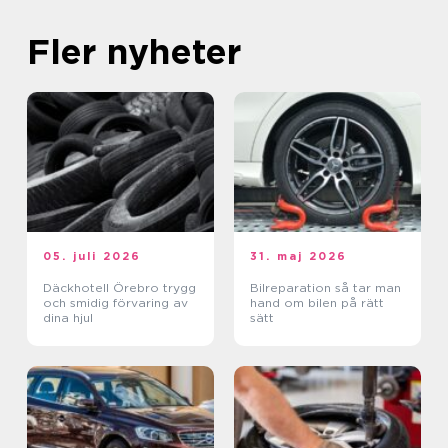
Fler nyheter
05. juli 2026
31. maj 2026
Däckhotell Örebro trygg
Bilreparation så tar man
och smidig förvaring av
hand om bilen på rätt
dina hjul
sätt