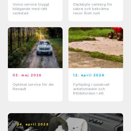
Volvo service tryggt
Däckbyte varberg för
bilägande med rätt
säkra och bekväma
verkstad
resor Året runt
03. maj 2026
12. april 2026
Optimal service för din
Fyrhjuling i sundsvall
Renault
arbetsmaskin och
fritidsfordon i ett
04. april 2026