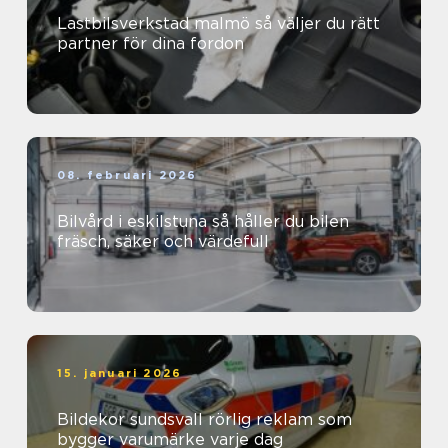
Lastbilsverkstad malmö så väljer du rätt
partner för dina fordon
08. februari 2026
Bilvård i eskilstuna så håller du bilen
fräsch, säker och värdefull
15. januari 2026
Bildekor sundsvall rörlig reklam som
bygger varumärke varje dag