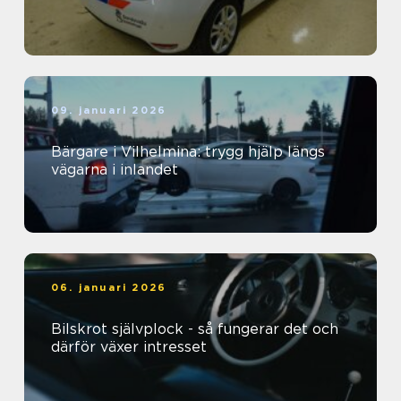
09. januari 2026
Bärgare i Vilhelmina: trygg hjälp längs
vägarna i inlandet
06. januari 2026
Bilskrot självplock - så fungerar det och
därför växer intresset