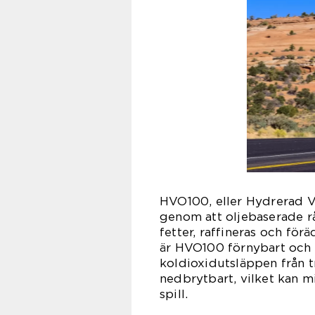
HVO100, eller Hydrerad Ve
genom att oljebaserade rå
fetter, raffineras och förä
är HVO100 förnybart och k
koldioxidutsläppen från t
nedbrytbart, vilket kan 
spill.