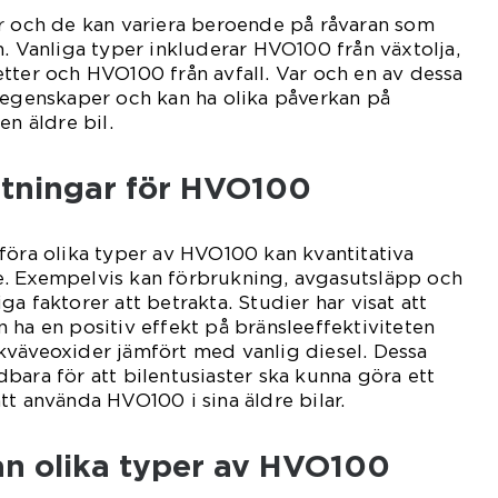
er och de kan variera beroende på råvaran som
n. Vanliga typer inkluderar HVO100 från växtolja,
tter och HVO100 från avfall. Var och en av dessa
 egenskaper och kan ha olika påverkan på
en äldre bil.
ätningar för HVO100
föra olika typer av HVO100 kan kvantitativa
. Exempelvis kan förbrukning, avgasutsläpp och
a faktorer att betrakta. Studier har visat att
 ha en positiv effekt på bränsleeffektiviteten
kväveoxider jämfört med vanlig diesel. Dessa
bara för att bilentusiaster ska kunna göra ett
tt använda HVO100 i sina äldre bilar.
an olika typer av HVO100