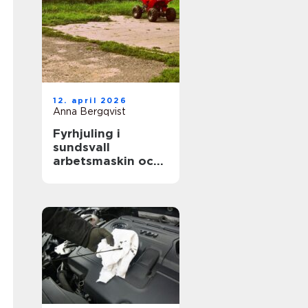
12. april 2026
Anna Bergqvist
Fyrhjuling i
sundsvall
arbetsmaskin och
fritidsfordon i ett