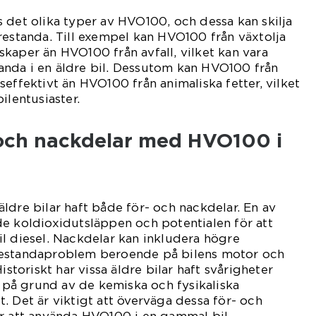
 det olika typer av HVO100, och dessa kan skilja
restanda. Till exempel kan HVO100 från växtolja
kaper än HVO100 från avfall, vilket kan vara
nda i en äldre bil. Dessutom kan HVO100 från
seffektivt än HVO100 från animaliska fetter, vilket
ilentusiaster.
- och nackdelar med HVO100 i
ldre bilar haft både för- och nackdelar. En av
e koldioxidutsläppen och potentialen för att
l diesel. Nackdelar kan inkludera högre
restandaproblem beroende på bilens motor och
istoriskt har vissa äldre bilar haft svårigheter
å grund av de kemiska och fysikaliska
. Det är viktigt att överväga dessa för- och
er att använda HVO100 i en gammal bil.