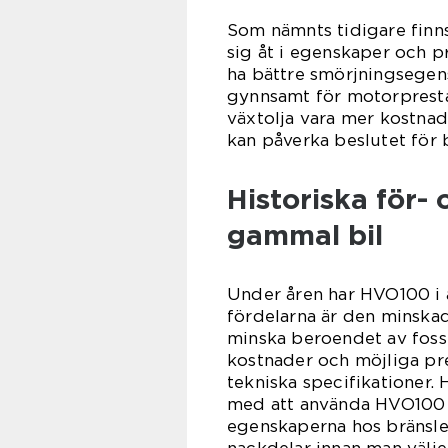
Som nämnts tidigare finns
sig åt i egenskaper och p
ha bättre smörjningsegens
gynnsamt för motorpresta
växtolja vara mer kostnad
kan påverka beslutet för b
Historiska för
gammal bil
Under åren har HVO100 i ä
fördelarna är den minskad
minska beroendet av fossi
kostnader och möjliga p
tekniska specifikationer. H
med att använda HVO100 p
egenskaperna hos bränslet
nackdelar innan man välj