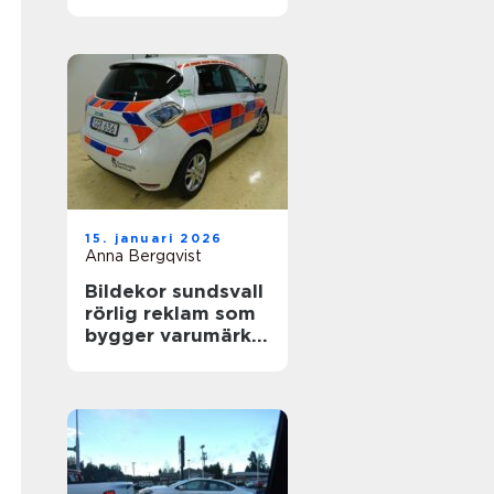
värdefull
15. januari 2026
Anna Bergqvist
Bildekor sundsvall
rörlig reklam som
bygger varumärke
varje dag