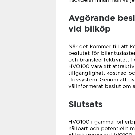
Avgörande beslu
vid bilköp
När det kommer till att k
beslutet för bilentusiaste
och bränsleeffektivitet. F
HVO100 vara ett attraktivt
tillgänglighet, kostnad o
drivsystem. Genom att öve
välinformerat beslut om at
Slutsats
HVO100 i gammal bil erbju
hållbart och potentiellt 
olika typerna av HVO100, 