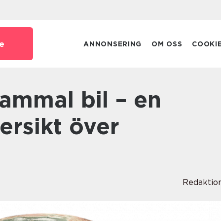
e
ANNONSERING
OM OSS
COOKI
ersikt över
t
Redaktio