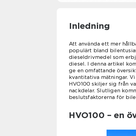
Inledning
Att använda ett mer hållbar
populärt bland bilentusia
dieseldrivmedel som erbju
diesel. I denna artikel k
ge en omfattande översikt
kvantitativa mätningar. V
HVO100 skiljer sig från v
nackdelar. Slutligen kom
beslutsfaktorerna för bile
HVO100 – en öv