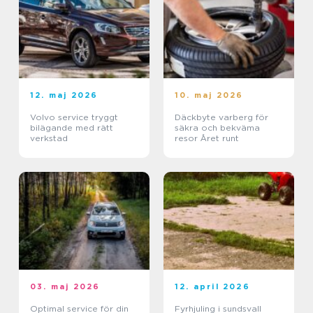
12. maj 2026
10. maj 2026
Volvo service tryggt
Däckbyte varberg för
bilägande med rätt
säkra och bekväma
verkstad
resor Året runt
03. maj 2026
12. april 2026
Optimal service för din
Fyrhjuling i sundsvall