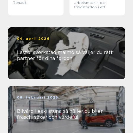
Renault
arbetsmaskin och
fritidsfordon i ett
04. april 2026
Lastbilsverkstad malmö så väljer du rätt
partner för dina fordon
08. februari 2026
Bilvård i eskilstuna så håller du bilen
fräsch, säker och värdefull