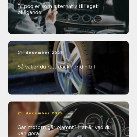
Bilpooler som alternativ till eget
bilägande
21. december 2025
Så väljer du rätt däck för din bil
21. december 2025
Går motorn går ojämnt? Här är vad du
kan göra