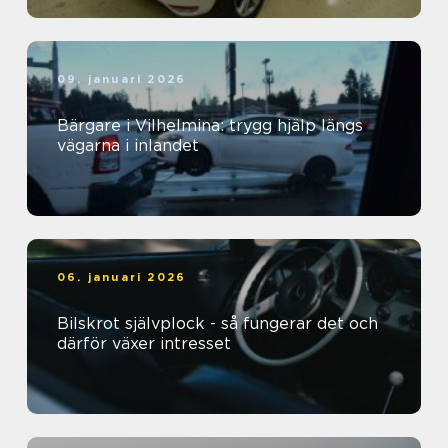
09. januari 2026
Bärgare i Vilhelmina: trygg hjälp längs
vägarna i inlandet
06. januari 2026
Bilskrot självplock - så fungerar det och
därför växer intresset