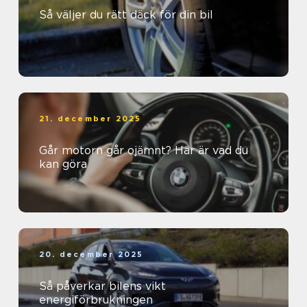
Så väljer du rätt däck för din bil
21. december 2025
Går motorn går ojämnt? Här är vad du
kan göra
20. december 2025
Så påverkar bilens vikt
energiförbrukningen