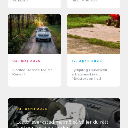
verkstad
resor Året runt
03. maj 2026
12. april 2026
Optimal service för din
Fyrhjuling i sundsvall
Renault
arbetsmaskin och
fritidsfordon i ett
04. april 2026
Lastbilsverkstad malmö så väljer du rätt
partner för dina fordon