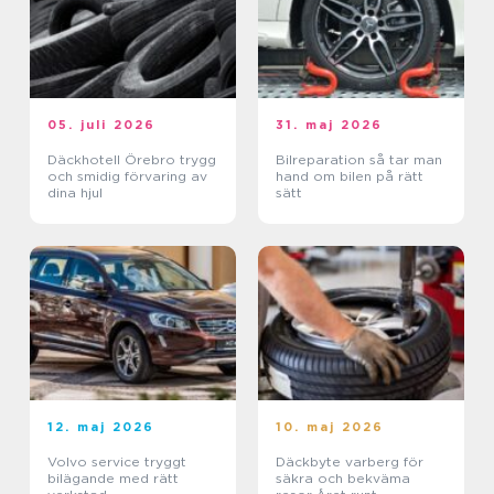
05. juli 2026
31. maj 2026
Däckhotell Örebro trygg
Bilreparation så tar man
och smidig förvaring av
hand om bilen på rätt
dina hjul
sätt
12. maj 2026
10. maj 2026
Volvo service tryggt
Däckbyte varberg för
bilägande med rätt
säkra och bekväma