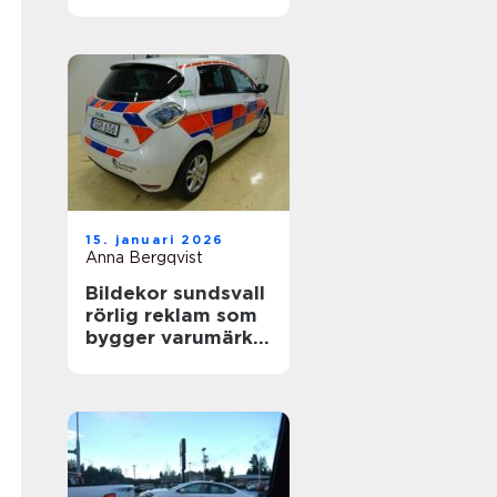
värdefull
15. januari 2026
Anna Bergqvist
Bildekor sundsvall
rörlig reklam som
bygger varumärke
varje dag