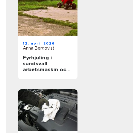
12. april 2026
Anna Bergqvist
Fyrhjuling i
sundsvall
arbetsmaskin och
fritidsfordon i ett