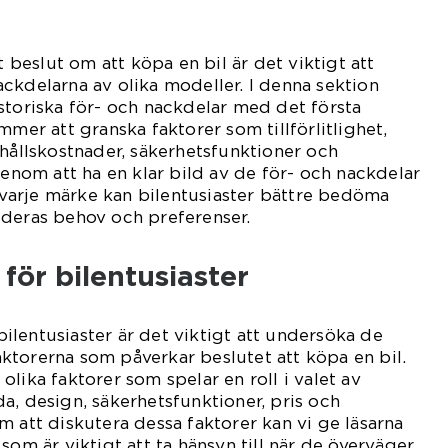
t beslut om att köpa en bil är det viktigt att
ckdelarna av olika modeller. I denna sektion
storiska för- och nackdelar med det första
mmer att granska faktorer som tillförlitlighet,
rhållskostnader, säkerhetsfunktioner och
Genom att ha en klar bild av de för- och nackdelar
arje märke kan bilentusiaster bättre bedöma
 deras behov och preferenser.
 för bilentusiaster
 bilentusiaster är det viktigt att undersöka de
torerna som påverkar beslutet att köpa en bil.
lika faktorer som spelar en roll i valet av
a, design, säkerhetsfunktioner, pris och
m att diskutera dessa faktorer kan vi ge läsarna
som är viktigt att ta hänsyn till när de överväger