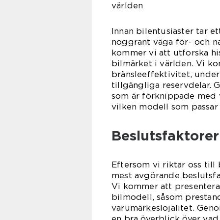
världen
Innan bilentusiaster tar et
noggrant väga för- och na
kommer vi att utforska hi
bilmärket i världen. Vi ko
bränsleeffektivitet, unde
tillgängliga reservdelar. 
som är förknippade med v
vilken modell som passar
Beslutsfaktorer
Eftersom vi riktar oss till
mest avgörande beslutsfak
Vi kommer att presentera o
bilmodell, såsom prestand
varumärkeslojalitet. Geno
en bra överblick över vad 