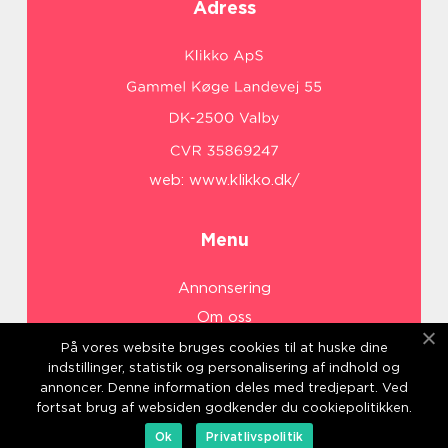
Adress
web:
www.klikko.dk/
Menu
Annonsering
Om oss
Cookies
På vores website bruges cookies til at huske dine
indstillinger, statistik og personalisering af indhold og
Kontakta oss
annoncer. Denne information deles med tredjepart. Ved
Sitemap
fortsat brug af websiden godkender du cookiepolitikken.
Ok
Privatlivspolitik