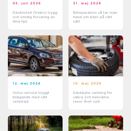
05. juli 2026
31. maj 2026
Däckhotell Örebro trygg
Bilreparation så tar man
och smidig förvaring av
hand om bilen på rätt
dina hjul
sätt
12. maj 2026
10. maj 2026
Volvo service tryggt
Däckbyte varberg för
bilägande med rätt
säkra och bekväma
verkstad
resor Året runt