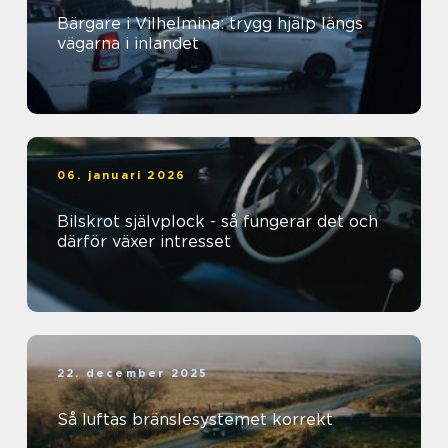
Bärgare i Vilhelmina: trygg hjälp längs
vägarna i inlandet
06. januari 2026
Bilskrot självplock - så fungerar det och
därför växer intresset
22. december 2025
Så luftas bränslesystemet korrekt