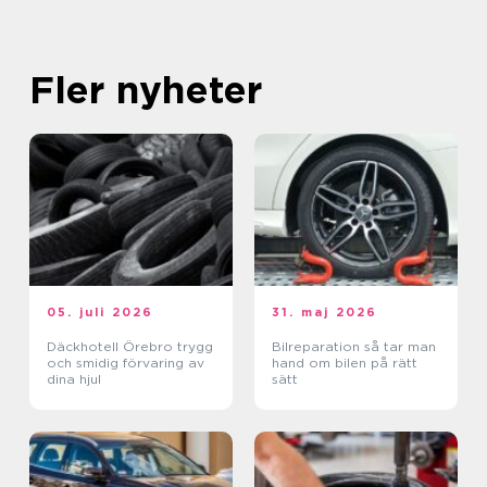
Fler nyheter
05. juli 2026
31. maj 2026
Däckhotell Örebro trygg
Bilreparation så tar man
och smidig förvaring av
hand om bilen på rätt
dina hjul
sätt