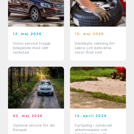
12. maj 2026
10. maj 2026
Volvo service tryggt
Däckbyte varberg för
bilägande med rätt
säkra och bekväma
verkstad
resor Året runt
03. maj 2026
12. april 2026
Optimal service för din
Fyrhjuling i sundsvall
Renault
arbetsmaskin och