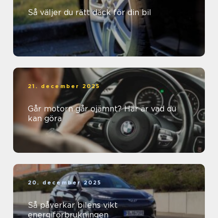
Så väljer du rätt däck för din bil
21. december 2025
Går motorn går ojämnt? Här är vad du
kan göra
20. december 2025
Så påverkar bilens vikt
energiförbrukningen