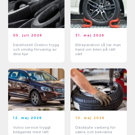
05. juli 2026
31. maj 2026
Däckhotell Örebro trygg
Bilreparation så tar man
och smidig förvaring av
hand om bilen på rätt
dina hjul
sätt
12. maj 2026
10. maj 2026
Volvo service tryggt
Däckbyte varberg för
bilägande med rätt
säkra och bekväma