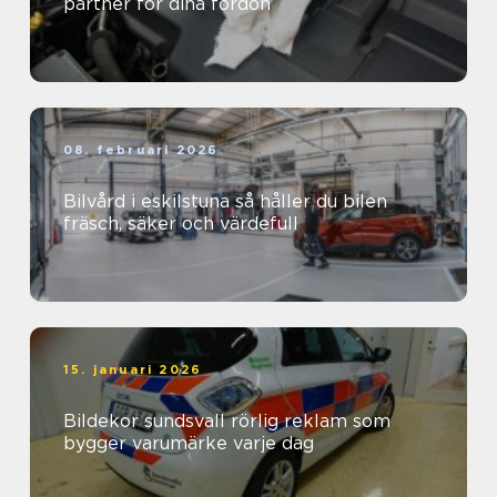
partner för dina fordon
08. februari 2026
Bilvård i eskilstuna så håller du bilen
fräsch, säker och värdefull
15. januari 2026
Bildekor sundsvall rörlig reklam som
bygger varumärke varje dag