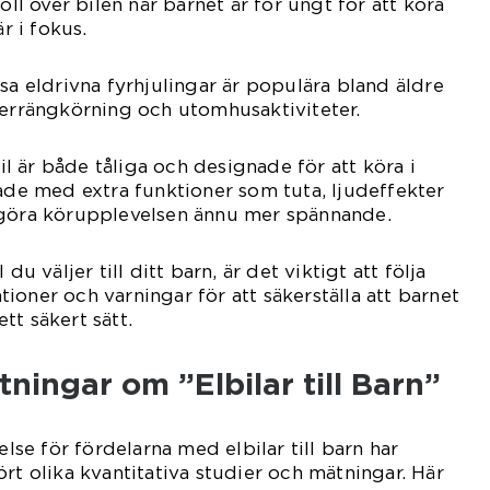
oll över bilen när barnet är för ungt för att köra
är i fokus.
sa eldrivna fyrhjulingar är populära bland äldre
terrängkörning och utomhusaktiviteter.
til är både tåliga och designade för att köra i
tade med extra funktioner som tuta, ljudeffekter
 göra körupplevelsen ännu mer spännande.
du väljer till ditt barn, är det viktigt att följa
ioner och varningar för att säkerställa att barnet
tt säkert sätt.
tningar om ”Elbilar till Barn”
else för fördelarna med elbilar till barn har
rt olika kvantitativa studier och mätningar. Här