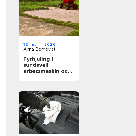
12. april 2026
Anna Bergqvist
Fyrhjuling i
sundsvall
arbetsmaskin och
fritidsfordon i ett