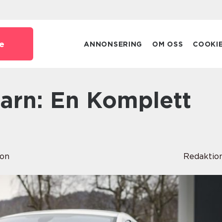
e
ANNONSERING
OM OSS
COOKI
son
Redaktio