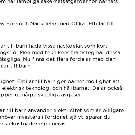
 som har lämpliga säkerhetsåtgärder för barnets
 För- och Nackdelar med Olika ”Elbilar till
ar till barn hade vissa nackdelar, som kort
ningstid. Men med teknikens framsteg har dessa
åtagliga. Nu finns det flera fördelar med den
ar till barn:
ighet: Elbilar till barn ger barnet möjlighet att
 elektrisk teknologi och hållbarhet. De är också
äpper ut några skadliga avgaser.
ar till barn använder elektricitet som är billigare
ehöver investera i fordonet självt, sparar du
änslekostnader elimineras.