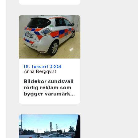
värdefull
15. januari 2026
Anna Bergqvist
Bildekor sundsvall
rörlig reklam som
bygger varumärke
varje dag