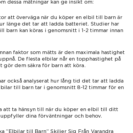
om dessa mätningar kan ge insikt om:
ktor att överväga när du köper en elbil till barn är
ur länge det tar att ladda batteriet. Studier har
 till barn kan köras i genomsnitt i 1-2 timmar innan
annan faktor som mätts är den maximala hastighet
 uppnå. De flesta elbilar når en topphastighet på
t gör dem säkra för barn att köra.
ar också analyserat hur lång tid det tar att ladda
elbilar till barn tar i genomsnitt 8-12 timmar för en
att ta hänsyn till när du köper en elbil till ditt
en uppfyller dina förväntningar och behov.
 ”Elbilar till Barn” Skiljer Sig Från Varandra