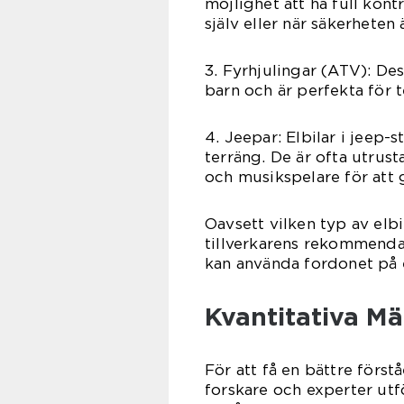
möjlighet att ha full kontr
själv eller när säkerheten 
3. Fyrhjulingar (ATV): Des
barn och är perfekta för 
4. Jeepar: Elbilar i jeep-s
terräng. De är ofta utrus
och musikspelare för att
Oavsett vilken typ av elbil 
tillverkarens rekommendat
kan använda fordonet på e
Kvantitativa Mä
För att få en bättre förstå
forskare och experter utfö