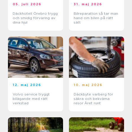
05. juli 2026
31. maj 2026
Däckhotell Örebro trygg
Bilreparation så tar man
och smidig förvaring av
hand om bilen på rätt
dina hjul
sätt
12. maj 2026
10. maj 2026
Volvo service tryggt
Däckbyte varberg för
bilägande med rätt
säkra och bekväma
verkstad
resor Året runt