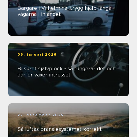
Bärgare i Vilhelmina: trygg hjälp längs
vägarna i inlandet
06. januari 2026
Bilskrot självplock - så fungerar det och
därför växer intresset
22. december 2025
Så luftas bränslesystemet korrekt