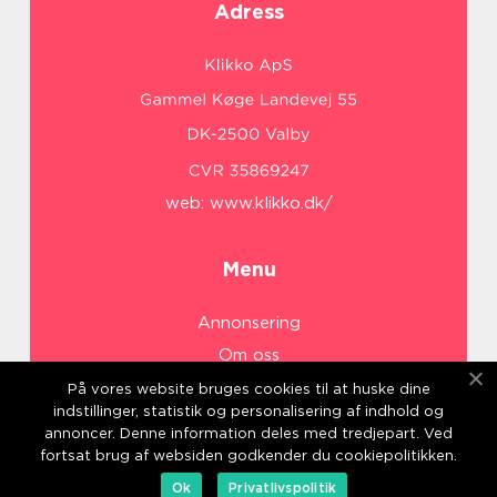
Adress
web:
www.klikko.dk/
Menu
Annonsering
Om oss
Cookies
På vores website bruges cookies til at huske dine
indstillinger, statistik og personalisering af indhold og
Kontakta oss
annoncer. Denne information deles med tredjepart. Ved
Sitemap
fortsat brug af websiden godkender du cookiepolitikken.
Ok
Privatlivspolitik