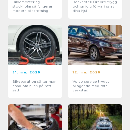
Bildemontering
Däckhotell Örebro trygg
stockholm så fungerar
och smidig förvaring av
modern bilskrotning
dina hjul
31. maj 2026
12. maj 2026
Bilreparation så tar man
Volvo service tryggt
hand om bilen på rätt
bilägande med rätt
sätt
verkstad