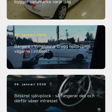
bygger varumärke varje dag
09. januari 2026
Bärgare i Vilhelmina: trygg hjälp längs
vägarna i inlandet
06. januari 2026
Bilskrot självplock - så fungerar det och
därför växer intresset