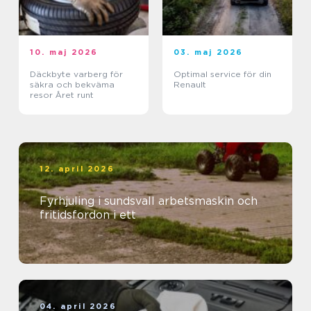
10. maj 2026
03. maj 2026
Däckbyte varberg för
Optimal service för din
säkra och bekväma
Renault
resor Året runt
12. april 2026
Fyrhjuling i sundsvall arbetsmaskin och
fritidsfordon i ett
04. april 2026