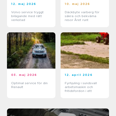
12. maj 2026
10. maj 2026
Volvo service tryggt
Däckbyte varberg för
bilägande med rätt
säkra och bekväma
verkstad
resor Året runt
03. maj 2026
12. april 2026
Optimal service för din
Fyrhjuling i sundsvall
Renault
arbetsmaskin och
fritidsfordon i ett