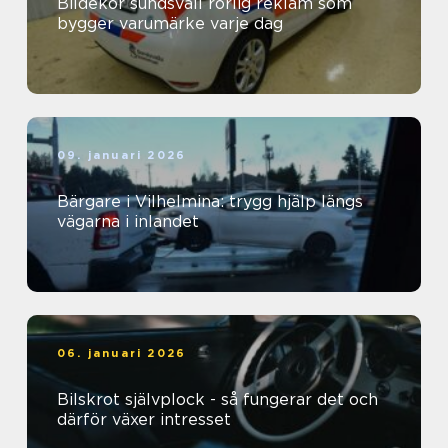
Bildekor sundsvall rörlig reklam som
bygger varumärke varje dag
09. januari 2026
Bärgare i Vilhelmina: trygg hjälp längs
vägarna i inlandet
06. januari 2026
Bilskrot självplock - så fungerar det och
därför växer intresset