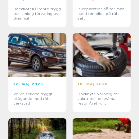
Däckhotell Örebro trygg
Bilreparation så tar man
och smidig förvaring av
hand om bilen på rätt
dina hjul
sätt
12. maj 2026
10. maj 2026
Volvo service tryggt
Däckbyte varberg för
bilägande med rätt
säkra och bekväma
verkstad
resor Året runt