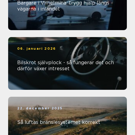
Bärgare i Vilhelmina: trygg hjälp längs
vägarna i inlandet
06. januari 2026
Bilskrot självplock - så fungerar det och
därför växer intresset
22. december 2025
Så luftas bränslesystemet korrekt