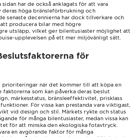
 sidan har de också anklagats för att vara
v deras höga bränsleförbrukning och
e senaste decennierna har dock tillverkare och
 att producera bilar med högre
gre utsläpp, vilket ger bilentusiaster möjlighet att
ouise-upplevelsen på ett mer miljövänligt sätt.
eslutsfaktorerna för
a prioriteringar när det kommer till att köpa en
te faktorerna som kan påverka deras beslut
gn, märkesstatus, bränsleeffektivitet, prisklass
funktioner. För vissa kan prestanda vara viktigast,
kt vid design och stil. Märkets rykte och status
vägande för många bilentusiaster, medan vissa kan
itet för att minska den ekologiska fotavtryck.
 vara en avgörande faktor för många