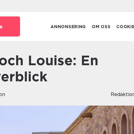
e
ANNONSERING
OM OSS
COOKI
erblick
on
Redaktio