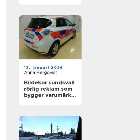
värdefull
15. januari 2026
Anna Bergqvist
Bildekor sundsvall
rörlig reklam som
bygger varumärke
varje dag