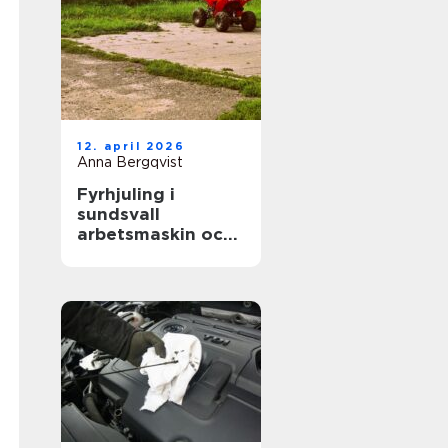
12. april 2026
Anna Bergqvist
Fyrhjuling i
sundsvall
arbetsmaskin och
fritidsfordon i ett