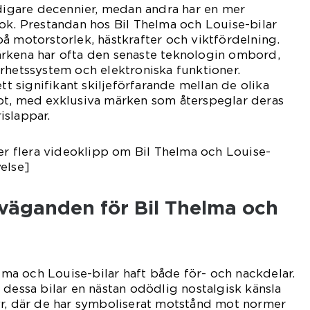
idigare decennier, medan andra har en mer
ok. Prestandan hos Bil Thelma och Louise-bilar
å motorstorlek, hästkrafter och viktfördelning.
rkena har ofta den senaste teknologin ombord,
rhetssystem och elektroniska funktioner.
ett signifikant skiljeförfarande mellan de olika
pt, med exklusiva märken som återspeglar deras
islappar.
ler flera videoklipp om Bil Thelma och Louise-
else]
rväganden för Bil Thelma och
elma och Louise-bilar haft både för- och nackdelar.
 dessa bilar en nästan odödlig nostalgisk känsla
yr, där de har symboliserat motstånd mot normer