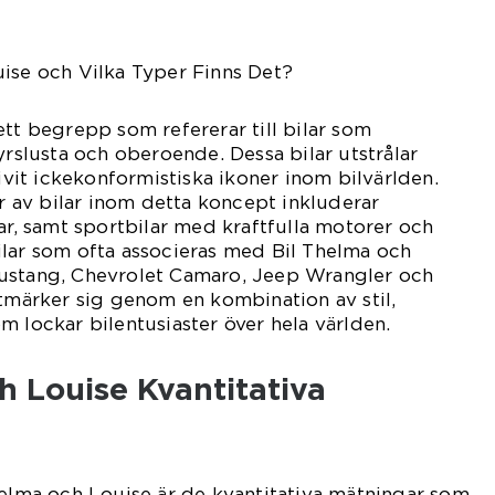
ise och Vilka Typer Finns Det?
ett begrepp som refererar till bilar som
yrslusta och oberoende. Dessa bilar utstrålar
livit ickekonformistiska ikoner inom bilvärlden.
av bilar inom detta koncept inkluderar
par, samt sportbilar med kraftfulla motorer och
ilar som ofta associeras med Bil Thelma och
ustang, Chevrolet Camaro, Jeep Wrangler och
utmärker sig genom en kombination av stil,
m lockar bilentusiaster över hela världen.
h Louise Kvantitativa
helma och Louise är de kvantitativa mätningar som