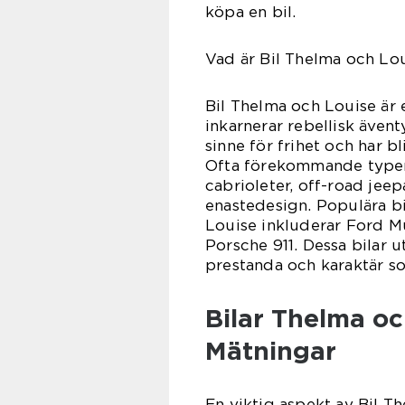
köpa en bil.
Vad är Bil Thelma och Lou
Bil Thelma och Louise är 
inkarnerar rebellisk ävent
sinne för frihet och har b
Ofta förekommande typer 
cabrioleter, off-road jee
enastedesign. Populära b
Louise inkluderar Ford M
Porsche 911. Dessa bilar 
prestanda och karaktär so
Bilar Thelma oc
Mätningar
En viktig aspekt av Bil T