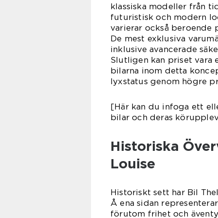
klassiska modeller från t
futuristisk och modern lo
varierar också beroende p
De mest exklusiva varumä
inklusive avancerade säke
Slutligen kan priset vara 
bilarna inom detta konce
lyxstatus genom högre pr
[Här kan du infoga ett el
bilar och deras körupplev
Historiska Öve
Louise
Historiskt sett har Bil Th
Å ena sidan representerar
förutom frihet och ävent