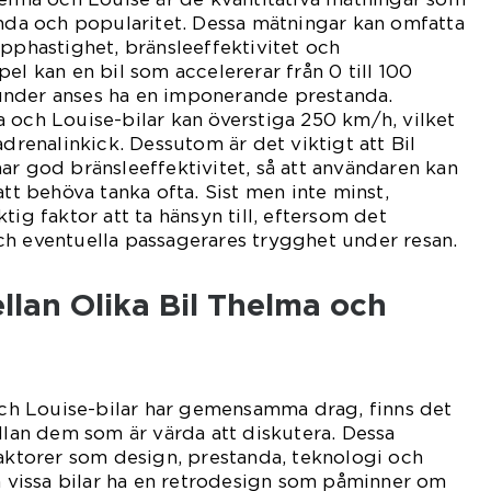
anda och popularitet. Dessa mätningar kan omfatta
opphastighet, bränsleeffektivitet och
el kan en bil som accelererar från 0 till 100
nder anses ha en imponerande prestanda.
 och Louise-bilar kan överstiga 250 km/h, vilket
adrenalinkick. Dessutom är det viktigt att Bil
ar god bränsleeffektivitet, så att användaren kan
att behöva tanka ofta. Sist men inte minst,
tig faktor att ta hänsyn till, eftersom det
ch eventuella passagerares trygghet under resan.
llan Olika Bil Thelma och
 och Louise-bilar har gemensamma drag, finns det
ellan dem som är värda att diskutera. Dessa
faktorer som design, prestanda, teknologi och
an vissa bilar ha en retrodesign som påminner om