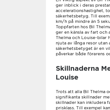
ger inblick i deras prest
accelerationshastighet, t
säkerhetsbetyg. Till exemp
km/h på mindre än 5 seku
Toppfarten hos Bil Thelma
ger en känsla av fart och 
Thelma och Louise-bilar h
njuta av långa resor utan 
säkerhetsbetyget är en vik
påverkar både förarens o
Skillnaderna Me
Louise
Trots att alla Bil Thelma
signifikanta skillnader m
skillnader kan inkludera 
prisklass. Till exempel k