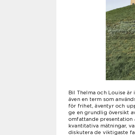
Bil Thelma och Louise är i
även en term som används 
för frihet, äventyr och u
ge en grundlig översikt a
omfattande presentation av
kvantitativa mätningar, va
diskutera de viktigaste f