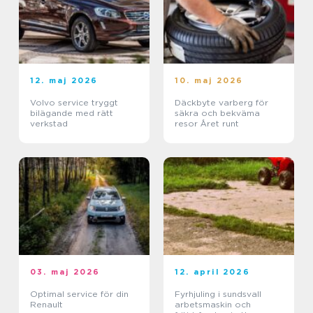
12. maj 2026
10. maj 2026
Volvo service tryggt
Däckbyte varberg för
bilägande med rätt
säkra och bekväma
verkstad
resor Året runt
03. maj 2026
12. april 2026
Optimal service för din
Fyrhjuling i sundsvall
Renault
arbetsmaskin och