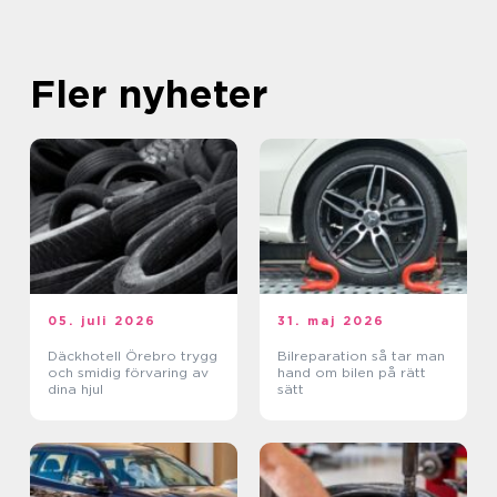
Fler nyheter
05. juli 2026
31. maj 2026
Däckhotell Örebro trygg
Bilreparation så tar man
och smidig förvaring av
hand om bilen på rätt
dina hjul
sätt