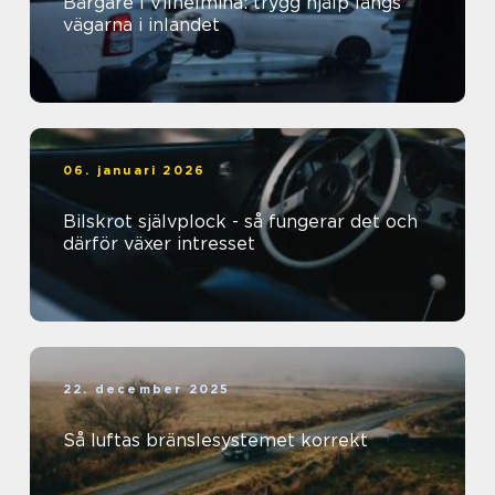
Bärgare i Vilhelmina: trygg hjälp längs
vägarna i inlandet
06. januari 2026
Bilskrot självplock - så fungerar det och
därför växer intresset
22. december 2025
Så luftas bränslesystemet korrekt