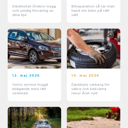
Däckhotell Örebro trygg
Bilreparation så tar man
och smidig förvaring av
hand om bilen på rätt
dina hjul
sätt
12. maj 2026
10. maj 2026
Volvo service tryggt
Däckbyte varberg för
bilägande med rätt
säkra och bekväma
verkstad
resor Året runt