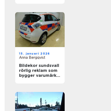
värdefull
15. januari 2026
Anna Bergqvist
Bildekor sundsvall
rörlig reklam som
bygger varumärke
varje dag