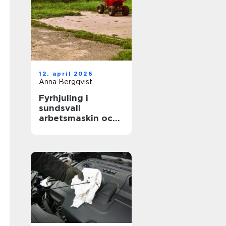
12. april 2026
Anna Bergqvist
Fyrhjuling i
sundsvall
arbetsmaskin och
fritidsfordon i ett