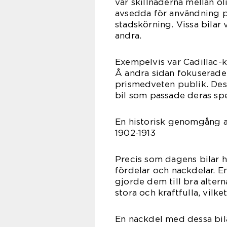
var skillnaderna mellan ol
avsedda för användning p
stadskörning. Vissa bilar
andra.
Exempelvis var Cadillac-k
Å andra sidan fokuserade F
prismedveten publik. Dess
bil som passade deras spe
En historisk genomgång a
1902-1913
Precis som dagens bilar h
fördelar och nackdelar. En
gjorde dem till bra altern
stora och kraftfulla, vil
En nackdel med dessa bilar