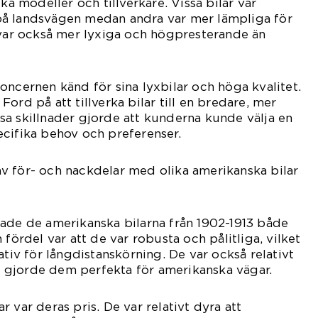
ika modeller och tillverkare. Vissa bilar var
å landsvägen medan andra var mer lämpliga för
 var också mer lyxiga och högpresterande än
oncernen känd för sina lyxbilar och höga kvalitet.
ord på att tillverka bilar till en bredare, mer
a skillnader gjorde att kunderna kunde välja en
cifika behov och preferenser.
v för- och nackdelar med olika amerikanska bilar
ade de amerikanska bilarna från 1902-1913 både
 fördel var att de var robusta och pålitliga, vilket
ativ för långdistanskörning. De var också relativt
ket gjorde dem perfekta för amerikanska vägar.
 var deras pris. De var relativt dyra att