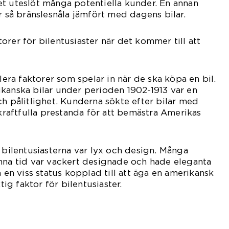
t uteslöt många potentiella kunder. En annan
r så bränslesnåla jämfört med dagens bilar.
orer för bilentusiaster när det kommer till att
flera faktorer som spelar in när de ska köpa en bil.
kanska bilar under perioden 1902-1913 var en
ch pålitlighet. Kunderna sökte efter bilar med
 kraftfulla prestanda för att bemästra Amerikas
r bilentusiasterna var lyx och design. Många
nna tid var vackert designade och hade eleganta
å en viss status kopplad till att äga en amerikansk
ktig faktor för bilentusiaster.