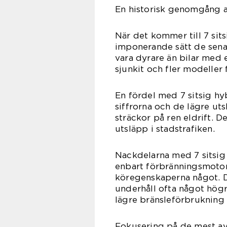
En historisk genomgång av
När det kommer till 7 sit
imponerande sätt de senas
vara dyrare än bilar med 
sjunkit och fler modeller f
En fördel med 7 sitsig hy
siffrorna och de lägre ut
sträckor på ren eldrift. 
utsläpp i stadstrafiken.
Nackdelarna med 7 sitsig 
enbart förbränningsmotor
köregenskaperna något. D
underhåll ofta något högr
lägre bränsleförbrukning 
Fokusering på de mest avg