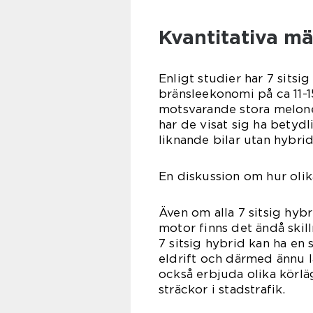
Kvantitativa mä
Enligt studier har 7 sitsi
bränsleekonomi på ca 11-15
motsvarande stora melon
har de visat sig ha betyd
liknande bilar utan hybrid
En diskussion om hur olika
Även om alla 7 sitsig hyb
motor finns det ändå skil
7 sitsig hybrid kan ha en 
eldrift och därmed ännu 
också erbjuda olika körläg
sträckor i stadstrafik.