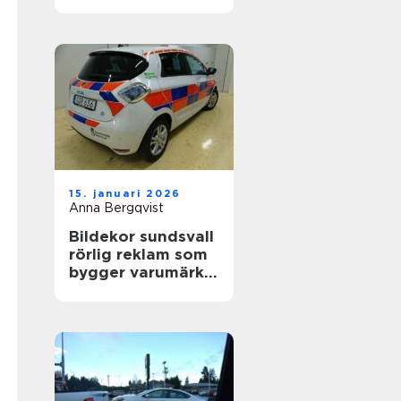
värdefull
15. januari 2026
Anna Bergqvist
Bildekor sundsvall
rörlig reklam som
bygger varumärke
varje dag