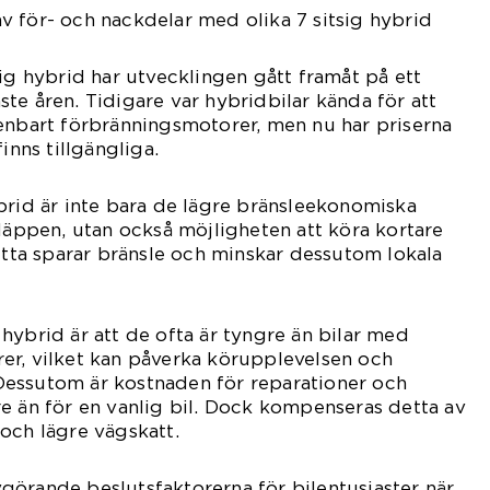
 för- och nackdelar med olika 7 sitsig hybrid
sig hybrid har utvecklingen gått framåt på ett
te åren. Tidigare var hybridbilar kända för att
enbart förbränningsmotorer, men nu har priserna
inns tillgängliga.
brid är inte bara de lägre bränsleekonomiska
släppen, utan också möjligheten att köra kortare
Detta sparar bränsle och minskar dessutom lokala
hybrid är att de ofta är tyngre än bilar med
er, vilket kan påverka körupplevelsen och
essutom är kostnaden för reparationer och
e än för en vanlig bil. Dock kompenseras detta av
och lägre vägskatt.
örande beslutsfaktorerna för bilentusiaster när