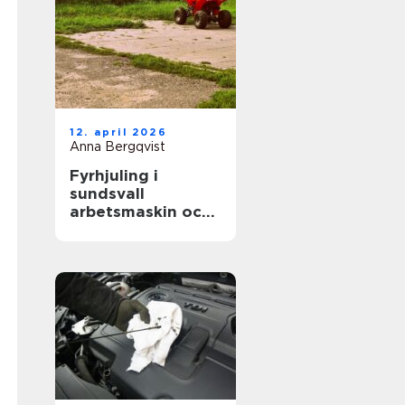
12. april 2026
Anna Bergqvist
Fyrhjuling i
sundsvall
arbetsmaskin och
fritidsfordon i ett