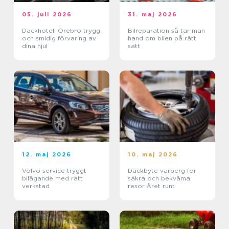
05. juli 2026
31. maj 2026
Däckhotell Örebro trygg
Bilreparation så tar man
och smidig förvaring av
hand om bilen på rätt
dina hjul
sätt
12. maj 2026
10. maj 2026
Volvo service tryggt
Däckbyte varberg för
bilägande med rätt
säkra och bekväma
verkstad
resor Året runt