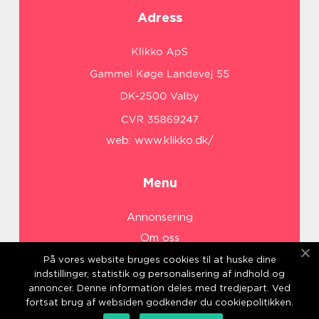
Adress
web:
www.klikko.dk/
Menu
Annonsering
Om oss
Cookies
På vores website bruges cookies til at huske dine
indstillinger, statistik og personalisering af indhold og
Kontakta oss
annoncer. Denne information deles med tredjepart. Ved
Sitemap
fortsat brug af websiden godkender du cookiepolitikken.