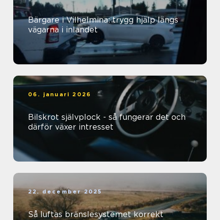
Bärgare i Vilhelmina: trygg hjälp längs
vägarna i inlandet
06. januari 2026
Bilskrot självplock - så fungerar det och
därför växer intresset
22. december 2025
Så luftas bränslesystemet korrekt