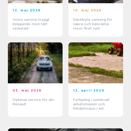
12. maj 2026
10. maj 2026
Volvo service tryggt
Däckbyte varberg för
bilägande med rätt
säkra och bekväma
verkstad
resor Året runt
03. maj 2026
12. april 2026
Optimal service för din
Fyrhjuling i sundsvall
Renault
arbetsmaskin och
fritidsfordon i ett