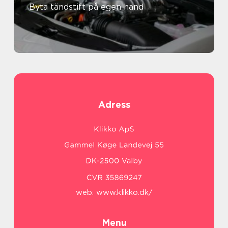
Byta tändstift på egen hand
Adress
web:
www.klikko.dk/
Menu