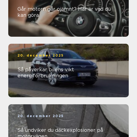
Går motorn går ojämnt? Här är vad du
kan göra
20. december 2025
Så påverkar bilens vikt
energiförbrukningen
20. december 2025
Så undviker du däckexplosioner på
motorvägen