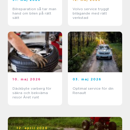
Bilreparation så tar man
Volvo service tryggt
hand om bilen på rätt
bilägande med rätt
sätt
verkstad
10. maj 2026
03. maj 2026
Däckbyte varberg för
Optimal service för din
säkra och bekväma
Renault
resor Året runt
12. april 2026