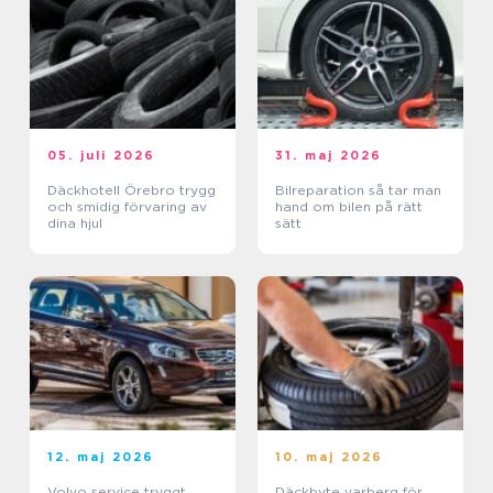
05. juli 2026
31. maj 2026
Däckhotell Örebro trygg
Bilreparation så tar man
och smidig förvaring av
hand om bilen på rätt
dina hjul
sätt
12. maj 2026
10. maj 2026
Volvo service tryggt
Däckbyte varberg för