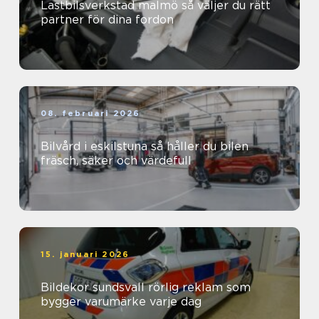
Lastbilsverkstad malmö så väljer du rätt
partner för dina fordon
08. februari 2026
Bilvård i eskilstuna så håller du bilen
fräsch, säker och värdefull
15. januari 2026
Bildekor sundsvall rörlig reklam som
bygger varumärke varje dag