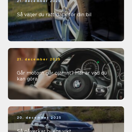
21. december 2025
Så väljer du rätt däck för din bil
21. december 2025
Går motorn går ojämnt? Här är vad du
kan göra
20. december 2025
Så påverkar bilens vikt